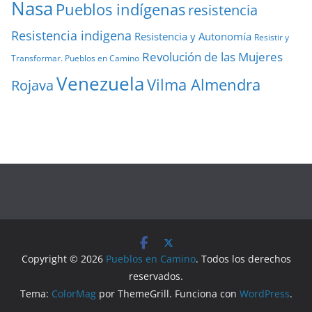
Nasa
Pueblos indígenas
resistencia
Resistencia indigena
Resistencia y Autonomía
Resistir y
Revolución de las Mujeres
Transformar. Pueblos en Camino
Venezuela
Vilma Almendra
Rojava
Copyright © 2026
Pueblos en Camino
. Todos los derechos
reservados.
Tema:
ColorMag
por ThemeGrill. Funciona con
WordPress
.