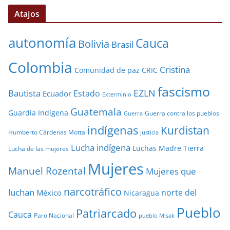
Atajos
autonomía
Cauca
Bolivia
Brasil
Colombia
Cristina
Comunidad de paz
CRIC
fascismo
EZLN
Bautista
Estado
Ecuador
Exterminio
Guatemala
Guardia Indígena
Guerra contra los pueblos
Guerra
indígenas
Kurdistan
Humberto Cárdenas Motta
Justicia
Lucha indígena
Luchas
Madre Tierra
Lucha de las mujeres
Mujeres
Manuel Rozental
Mujeres que
narcotráfico
luchan
norte del
México
Nicaragua
Pueblo
Patriarcado
Cauca
Paro Nacional
pueblo Misak