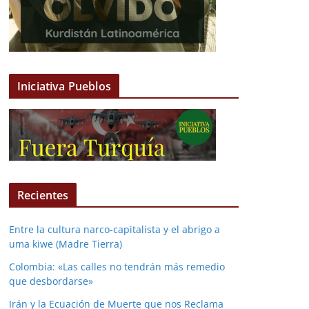
Iniciativa Pueblos
Recientes
Entre la cultura narco-capitalista y el abrigo a
uma kiwe (Madre Tierra)
Colombia: «Las calles no tendrán más remedio
que desbordarse»
Irán y la Ecuación de Muerte que nos Reclama