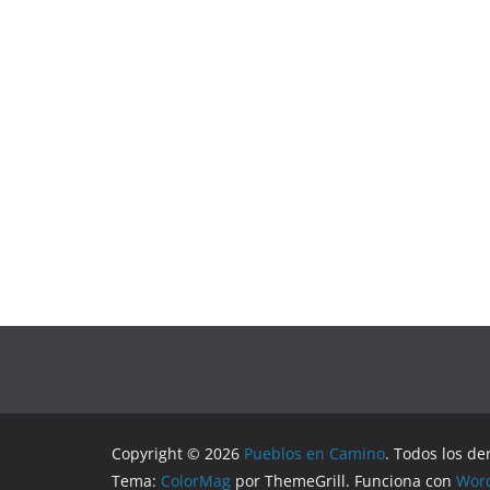
Copyright © 2026
Pueblos en Camino
. Todos los de
Tema:
ColorMag
por ThemeGrill. Funciona con
Wor