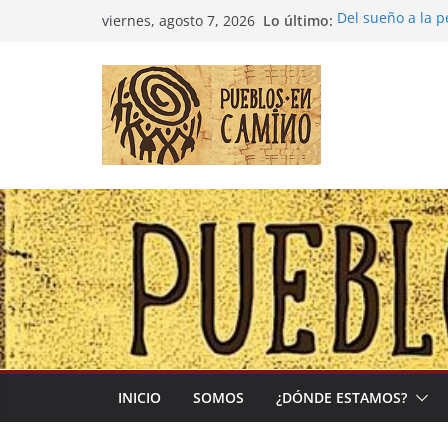
Saltar
Lo último:
Del sueño a la 
viernes, agosto 7, 2026
al
Entre la cultura
(Madre Tierra)
contenido
Colombia: «Las 
desbordarse»
Irán y la Ecuac
El negocio globa
INICIO
SOMOS
¿DÓNDE ESTAMOS?