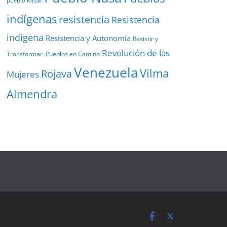
pueblo Misak
indígenas
resistencia
Resistencia
indigena
Resistencia y Autonomía
Resistir y
Revolución de las
Transformar. Pueblos en Camino
Venezuela
Vilma
Rojava
Mujeres
Almendra