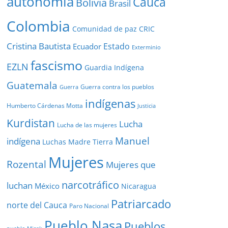
autonomía
Cauca
Bolivia
Brasil
Colombia
Comunidad de paz
CRIC
Cristina Bautista
Estado
Ecuador
Exterminio
fascismo
EZLN
Guardia Indígena
Guatemala
Guerra contra los pueblos
Guerra
indígenas
Humberto Cárdenas Motta
Justicia
Kurdistan
Lucha
Lucha de las mujeres
Manuel
indígena
Luchas
Madre Tierra
Mujeres
Rozental
Mujeres que
narcotráfico
luchan
México
Nicaragua
Patriarcado
norte del Cauca
Paro Nacional
Pueblo Nasa
Pueblos