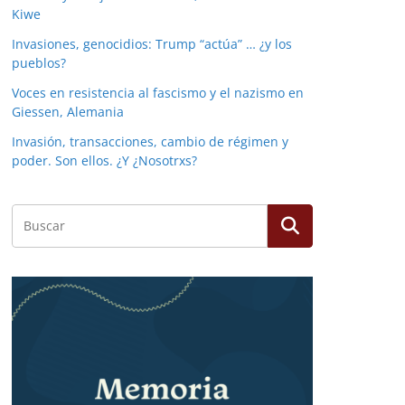
Kiwe
Invasiones, genocidios: Trump “actúa” … ¿y los
pueblos?
Voces en resistencia al fascismo y el nazismo en
Giessen, Alemania
Invasión, transacciones, cambio de régimen y
poder. Son ellos. ¿Y ¿Nosotrxs?