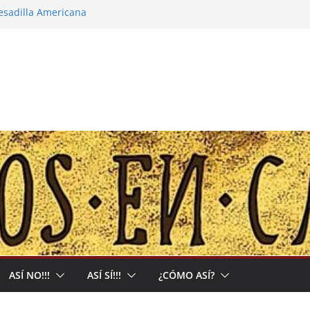
pesadilla Americana
 narco-capitalista y el abrigo a uma kiwe
calles no tendrán más remedio que
ión de Muerte que nos Reclama
l: Allá acumulan y acá nos matan
ASÍ NO!!!
ASÍ SÍ!!!
¿CÓMO ASÍ?