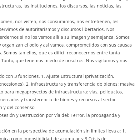
ructuras, las instituciones, los discursos, las noticias, las
 comen, nos visten, nos consumimos, nos entretienen, les
rvimos de autoritarismos y discursos libertarios. Nos
perdernos si no los vemos allí a su imagen y semejanza. Somos
a y organizan el odio y así vamos, comprometidos con sus causas
 Somos tan ellos, que es difícil reconocernos entre tanta
. Tanto, que tenemos miedo de nosotros. Nos vigilamos y nos
do con 3 funciones. 1. Ajuste Estructural (privatización,
 concesiones). 2. Infraestructura y transferencia de bienes: masiva
 para megaproyectos de infraestructura: vías, poliductos,
 mercados y transferencia de bienes y recursos al sector
ón y del consenso.
osesión y Destrucción por vía del: Terror, la propaganda y
ción en la perspectiva de acumulación sin límites lleva a: 1.
nómica como imposibilidad de acumular y 3 Crisis de