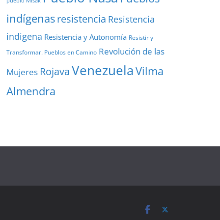
pueblo Misak
indígenas
resistencia
Resistencia
indigena
Resistencia y Autonomía
Resistir y
Revolución de las
Transformar. Pueblos en Camino
Venezuela
Vilma
Rojava
Mujeres
Almendra