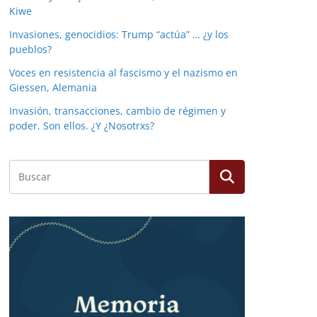
Kiwe
Invasiones, genocidios: Trump “actúa” … ¿y los
pueblos?
Voces en resistencia al fascismo y el nazismo en
Giessen, Alemania
Invasión, transacciones, cambio de régimen y
poder. Son ellos. ¿Y ¿Nosotrxs?