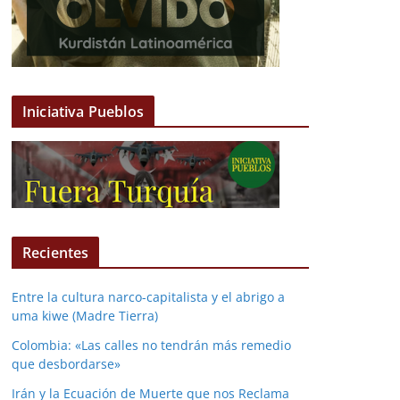
Iniciativa Pueblos
Recientes
Entre la cultura narco-capitalista y el abrigo a
uma kiwe (Madre Tierra)
Colombia: «Las calles no tendrán más remedio
que desbordarse»
Irán y la Ecuación de Muerte que nos Reclama