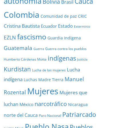
autonomía
Cauca
Bolivia
Brasil
Colombia
Comunidad de paz
CRIC
Cristina Bautista
Estado
Ecuador
Exterminio
fascismo
EZLN
Guardia Indígena
Guatemala
Guerra contra los pueblos
Guerra
indígenas
Humberto Cárdenas Motta
Justicia
Kurdistan
Lucha
Lucha de las mujeres
Manuel
indígena
Luchas
Madre Tierra
Mujeres
Rozental
Mujeres que
narcotráfico
luchan
México
Nicaragua
Patriarcado
norte del Cauca
Paro Nacional
Pueblo Nasa
Pueblos