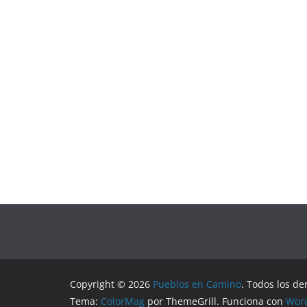
Copyright © 2026
Pueblos en Camino
. Todos los de
Tema:
ColorMag
por ThemeGrill. Funciona con
Wor