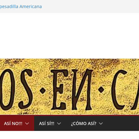
 pesadilla Americana
a narco-capitalista y el abrigo a uma kiwe
 calles no tendrán más remedio que
ción de Muerte que nos Reclama
bal: Allá acumulan y acá nos matan
ASÍ NO!!!
ASÍ SÍ!!!
¿CÓMO ASÍ?