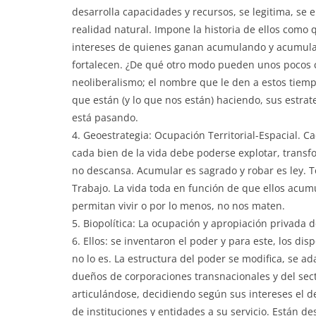
desarrolla capacidades y recursos, se legitima, s
realidad natural. Impone la historia de ellos como
intereses de quienes ganan acumulando y acumulan
fortalecen. ¿De qué otro modo pueden unos pocos c
neoliberalismo; el nombre que le den a estos tiemp
que están (y lo que nos están) haciendo, sus estrat
está pasando.
4. Geoestrategia: Ocupación Territorial-Espacial. Ca
cada bien de la vida debe poderse explotar, transf
no descansa. Acumular es sagrado y robar es ley. 
Trabajo. La vida toda en función de que ellos acum
permitan vivir o por lo menos, no nos maten.
5. Biopolítica: La ocupación y apropiación privada d
6. Ellos: se inventaron el poder y para este, los di
no lo es. La estructura del poder se modifica, se a
dueños de corporaciones transnacionales y del secto
articulándose, decidiendo según sus intereses el de
de instituciones y entidades a su servicio. Están desd