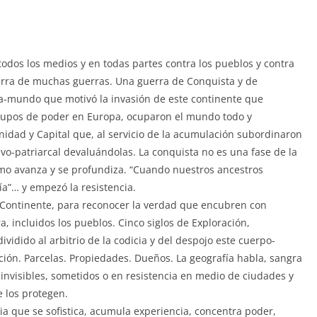
todos los medios y en todas partes contra los pueblos y contra
erra de muchas guerras. Una guerra de Conquista y de
a-mundo que motivó la invasión de este continente que
rupos de poder en Europa, ocuparon el mundo todo y
nidad y Capital que, al servicio de la acumulación subordinaron
ivo-patriarcal devaluándolas. La conquista no es una fase de la
mo avanza y se profundiza. “Cuando nuestros ancestros
ía”… y empezó la resistencia.
e Continente, para reconocer la verdad que encubren con
, incluidos los pueblos. Cinco siglos de Exploración,
ividido al arbitrio de la codicia y del despojo este cuerpo-
ón. Parcelas. Propiedades. Dueños. La geografía habla, sangra
 invisibles, sometidos o en resistencia en medio de ciudades y
e los protegen.
cia que se sofistica, acumula experiencia, concentra poder,