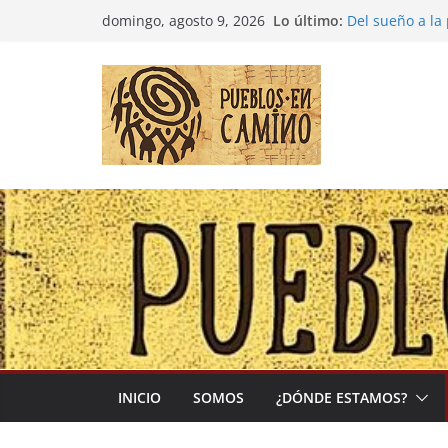
Saltar
Lo último:
Del sueño a la
domingo, agosto 9, 2026
al
Entre la cultur
(Madre Tierra)
contenido
Colombia: «Las
desbordarse»
Irán y la Ecua
El negocio glo
INICIO
SOMOS
¿DÓNDE ESTAMOS?