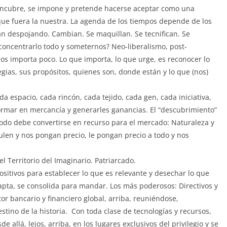
e encubre, se impone y pretende hacerse aceptar como una
 que fuera la nuestra. La agenda de los tiempos depende de los
 despojando. Cambian. Se maquillan. Se tecnifican. Se
oncentrarlo todo y someternos? Neo-liberalismo, post-
os importa poco. Lo que importa, lo que urge, es reconocer lo
egias, sus propósitos, quienes son, donde están y lo que (nos)
da espacio, cada rincón, cada tejido, cada gen, cada iniciativa,
ormar en mercancía y generarles ganancias. El “descubrimiento”
Todo debe convertirse en recurso para el mercado: Naturaleza y
ulen y nos pongan precio, le pongan precio a todo y nos
el Territorio del Imaginario. Patriarcado.
spositivos para establecer lo que es relevante y desechar lo que
dapta, se consolida para mandar. Los más poderosos: Directivos y
r bancario y financiero global, arriba, reuniéndose,
stino de la historia. Con toda clase de tecnologías y recursos,
e allá, lejos, arriba, en los lugares exclusivos del privilegio y se