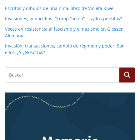
Escritos y dibujos de una niña, libro de Violeta Kiwe
Invasiones, genocidios: Trump “actúa” … ¿y los pueblos?
Voces en resistencia al fascismo y el nazismo en Giessen,
Alemania
Invasión, transacciones, cambio de régimen y poder. Son
ellos. ¿Y ¿Nosotrxs?