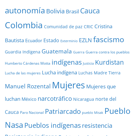
autonomía
Cauca
Bolivia
Brasil
Colombia
Cristina
Comunidad de paz
CRIC
fascismo
EZLN
Bautista
Estado
Ecuador
Exterminio
Guatemala
Guardia Indígena
Guerra contra los pueblos
Guerra
indígenas
Kurdistan
Humberto Cárdenas Motta
Justicia
Lucha indígena
Luchas
Madre Tierra
Lucha de las mujeres
Mujeres
Manuel Rozental
Mujeres que
narcotráfico
luchan
norte del
México
Nicaragua
Pueblo
Patriarcado
Cauca
Paro Nacional
pueblo Misak
Nasa
Pueblos indígenas
resistencia