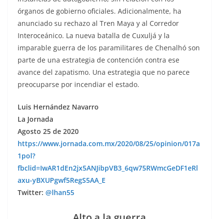
órganos de gobierno oficiales. Adicionalmente, ha
anunciado su rechazo al Tren Maya y al Corredor
Interoceánico. La nueva batalla de Cuxuljá y la
imparable guerra de los paramilitares de Chenalhó son
parte de una estrategia de contención contra ese
avance del zapatismo. Una estrategia que no parece
preocuparse por incendiar el estado.
Luis Hernández Navarro
La Jornada
Agosto 25 de 2020
https://www.jornada.com.mx/2020/08/25/opinion/017a
1pol?
fbclid=IwAR1dEn2jx5ANJibpVB3_6qw75RWmcGeDF1eRl
axu-yBXUPgwf5RegS5AA_E
Twitter:
@lhan55
Alto a la guerra