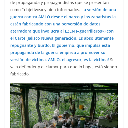
de propaganda y propagandistas que se presentan
como ¨objetivos» y bien informados.
La versión de una
guerra contra AMLO desde el narco y los zapatistas la
están fabricando con una perversión de datos
aterradora que involucra al EZLN («guerrilleros») con
el Cartel Jalisco Nueva generación. Es absolutamente
repugnante y burdo.
El gobierno, que impulsa ésta
propaganda de la guerra empieza a promover su
versión de víctima. AMLO, el agresor, es la víctima!
Se
va a defender y el clamor para que lo haga, está siendo
fabricado.