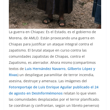
La guerra en Chiapas: Es el Estado, es el gobierno de
Morena, de AMLO. Están provocando una guerra en
Chiapas para justificar un ataque integral contra el
zapatismo. El brutal ataque en curso contra las
comunidades zapatistas de Chiapas, contra el
Zapatismo, es aterrador. Ahora mismo (compartimos
textos de
Luis Hernández Navarro
,
Gilberto López y
Rivas
) un despliegue paramilitar de terror incendia,
asesina, destruye y amenaza. Las imágenes del
Fotoreportaje de Luis Enrique Aguilar publicado el 24
de agosto en DesInformémonos
relatan lo que viven
las comunidades desplazadas por el terror planificado.
Se coordinan (y confrontan, según un libreto perverso)