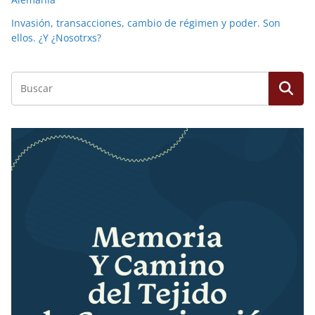
Invasión, transacciones, cambio de régimen y poder. Son
ellos. ¿Y ¿Nosotrxs?