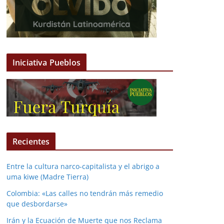
Iniciativa Pueblos
Recientes
Entre la cultura narco-capitalista y el abrigo a
uma kiwe (Madre Tierra)
Colombia: «Las calles no tendrán más remedio
que desbordarse»
Irán y la Ecuación de Muerte que nos Reclama