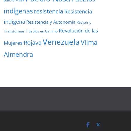
pueblo Misak
indígenas
resistencia
Resistencia
indigena
Resistencia y Autonomía
Resistir y
Revolución de las
Transformar. Pueblos en Camino
Venezuela
Vilma
Rojava
Mujeres
Almendra