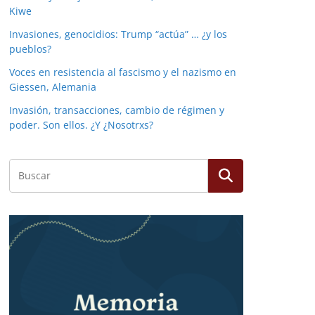
Kiwe
Invasiones, genocidios: Trump “actúa” … ¿y los
pueblos?
Voces en resistencia al fascismo y el nazismo en
Giessen, Alemania
Invasión, transacciones, cambio de régimen y
poder. Son ellos. ¿Y ¿Nosotrxs?