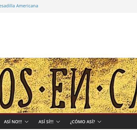
pesadilla Americana
 narco-capitalista y el abrigo a uma kiwe
calles no tendrán más remedio que
ión de Muerte que nos Reclama
l: Allá acumulan y acá nos matan
ASÍ NO!!!
ASÍ SÍ!!!
¿CÓMO ASÍ?