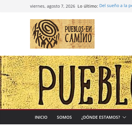
Saltar
Lo último:
Del sueño a la 
viernes, agosto 7, 2026
al
Entre la cultura
(Madre Tierra)
contenido
Colombia: «Las 
desbordarse»
Irán y la Ecuac
El negocio globa
INICIO
SOMOS
¿DÓNDE ESTAMOS?