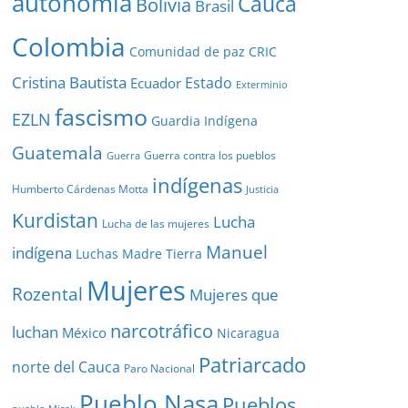
autonomía
Cauca
Bolivia
Brasil
Colombia
Comunidad de paz
CRIC
Cristina Bautista
Estado
Ecuador
Exterminio
fascismo
EZLN
Guardia Indígena
Guatemala
Guerra contra los pueblos
Guerra
indígenas
Humberto Cárdenas Motta
Justicia
Kurdistan
Lucha
Lucha de las mujeres
Manuel
indígena
Luchas
Madre Tierra
Mujeres
Rozental
Mujeres que
narcotráfico
luchan
México
Nicaragua
Patriarcado
norte del Cauca
Paro Nacional
Pueblo Nasa
Pueblos