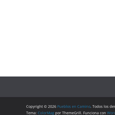
Copyright © 2026
Pueblos en Camino
. Todos los de
Tema:
ColorMag
por ThemeGrill. Funciona con
Wor