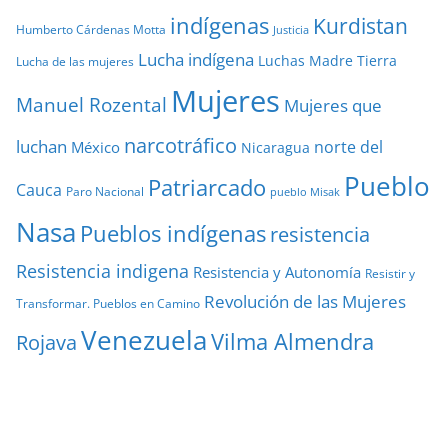
indígenas
Kurdistan
Humberto Cárdenas Motta
Justicia
Lucha indígena
Luchas
Madre Tierra
Lucha de las mujeres
Mujeres
Manuel Rozental
Mujeres que
narcotráfico
luchan
norte del
México
Nicaragua
Pueblo
Patriarcado
Cauca
Paro Nacional
pueblo Misak
Nasa
Pueblos indígenas
resistencia
Resistencia indigena
Resistencia y Autonomía
Resistir y
Revolución de las Mujeres
Transformar. Pueblos en Camino
Venezuela
Vilma Almendra
Rojava