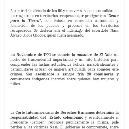
A partir de la
década de los 80
y una vez se vienen consolidando
los resguardos en territorios recuperados, se prosigue con
“
Gente
para la Tierra
”,
con énfasis en consolidar autonomía y
formación de los pueblos y procesos en los territorios
recuperados. Se destaca allí el liderazgo del sacerdote Nasa
Álvaro Ulcué Chocué, quien fuera asesinado.
En
Noviembre de 1991 se comete la
masacre de El Nilo
, un
hecho de trascendental importancia y un hito histórico para
comprender las luchas actuales. La Policía, narcotraficantes y
paramilitares actúan de manera articulada para cometer este
crimen. Son
asesinados a sangre fría 20 comuneras y
comuneros indígenas
inermes entre quienes hay mujeres y
niños.
La
Corte Interamericana de Derechos Humanos determina la
responsabilidad del Estado colombiano
y eventualmente el
Presidente (Samper) reconoce públicamente la misma, pide
perdón a las víctimas Nasa. El gobierno se compromete, entre