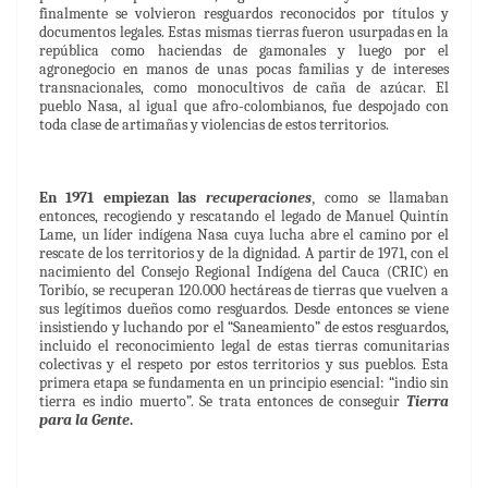
finalmente se volvieron resguardos reconocidos por títulos y
documentos legales. Estas mismas tierras fueron usurpadas en la
república como haciendas de gamonales y luego por el
agronegocio en manos de unas pocas familias y de intereses
transnacionales, como monocultivos de caña de azúcar. El
pueblo Nasa, al igual que afro-colombianos, fue despojado con
toda clase de artimañas y violencias de estos territorios.
En 1971 empiezan las
recuperaciones
como se llamaban
,
entonces, recogiendo y rescatando el legado de Manuel Quintín
Lame, un líder indígena Nasa cuya lucha abre el camino por el
rescate de los territorios y de la dignidad. A partir de 1971, con el
nacimiento del Consejo Regional Indígena del Cauca (CRIC) en
Toribío, se recuperan 120.000 hectáreas de tierras que vuelven a
sus legítimos dueños como resguardos. Desde entonces se viene
insistiendo y luchando por el “Saneamiento” de estos resguardos,
incluido el reconocimiento legal de estas tierras comunitarias
colectivas y el respeto por estos territorios y sus pueblos. Esta
primera etapa se fundamenta en un principio esencial: “indio sin
tierra es indio muerto”. Se trata entonces de conseguir
Tierra
para la Gente
.