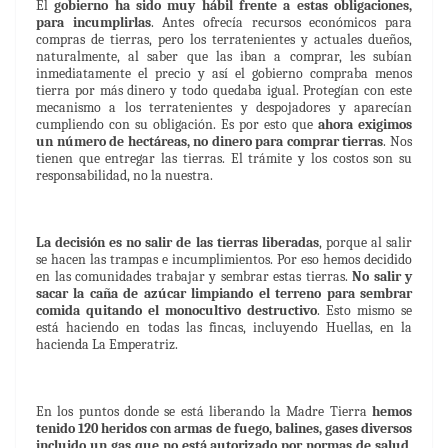
El
gobierno ha sido muy hábil frente a estas obligaciones,
para incumplirlas
. Antes ofrecía recursos económicos para
compras de tierras, pero los terratenientes y actuales dueños,
naturalmente, al saber que las iban a comprar, les subían
inmediatamente el precio y así el gobierno compraba menos
tierra por más dinero y todo quedaba igual. Protegían con este
mecanismo a los terratenientes y despojadores y aparecían
cumpliendo con su obligación. Es por esto que
ahora exigimos
un número de hectáreas, no dinero para comprar tierras
. Nos
tienen que entregar las tierras. El trámite y los costos son su
responsabilidad, no la nuestra.
La decisión es no salir de las tierras liberadas
, porque al salir
se hacen las trampas e incumplimientos. Por eso hemos decidido
en las comunidades trabajar y sembrar estas tierras.
No salir y
sacar la caña de azúcar limpiando el terreno para sembrar
comida quitando el monocultivo destructivo
. Esto mismo se
está haciendo en todas las fincas, incluyendo Huellas, en la
hacienda La Emperatriz.
En los puntos donde se está liberando la Madre Tierra
hemos
tenido 120 heridos con armas de fuego, balines, gases diversos
incluido un gas que no está autorizado por normas de salud
.