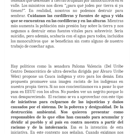
tenemos que descender a tierras ocupadas por monocultivos en el
valle. Los ministros nos dicen “¿para qué joden por tierra si ya
tienen?”. En realidad, nosotros no podemos destruir para
sembrar.
Cuidamos las cordilleras y fuentes de agua y vida
que se encuentran en las cordilleras y en las alturas
. Mientras
más aumenta la población más presión hay sobre la tierra y nos
negamos a destruir estas fuentes vitales para sobrevivir. Sería
suicidio, pero además, acabaría con el agua para todos, incluidos
los monocultivos que se benefician sin costo alguno de nuestro
trabajo de cosechar agua.
Hay políticos como la senadora Paloma Valencia (Del Uribe
Centro Democrático de ultra-derecha dirigida por Álvaro Uribe
Vélez) propone un Cauca indígena y otro para los demás. Esta
propuesta promueve una imagen racista de los indígenas en
nuestra propia tierra. Si no nos concientizamos va a pasar lo que
pasa en EEUU con los afros. No pueden ver un negrito porque lo
van desapareciendo. El racismo se va a aprovechar con este tipo
de iniciativas para culparnos de las injusticias y daños
causados por el sistema. De la pobreza y desigualdad. De la
destrucción ambiental. Nos quieren presentar como
responsables de lo que ellos han causado para acumular y
dividir al pueblo y al país en contra nuestra a partir del
racismo y de la intolerancia
Esa es la intención de esta
.
iniciativa. En este contexto nos señalan. Cuando exigimos nos