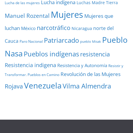
Lucha indígena
Luchas
Madre Tierra
Lucha de las mujeres
Mujeres
Manuel Rozental
Mujeres que
narcotráfico
luchan
norte del
México
Nicaragua
Pueblo
Patriarcado
Cauca
Paro Nacional
pueblo Misak
Nasa
Pueblos indígenas
resistencia
Resistencia indigena
Resistencia y Autonomía
Resistir y
Revolución de las Mujeres
Transformar. Pueblos en Camino
Venezuela
Vilma Almendra
Rojava