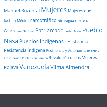
Luchas
Madre Tierra
Lucha de las mujeres
Mujeres
Manuel Rozental
Mujeres que
narcotráfico
luchan
norte del
México
Nicaragua
Pueblo
Patriarcado
Cauca
Paro Nacional
pueblo Misak
Nasa
Pueblos indígenas
resistencia
Resistencia indigena
Resistencia y Autonomía
Resistir y
Revolución de las Mujeres
Transformar. Pueblos en Camino
Venezuela
Vilma Almendra
Rojava