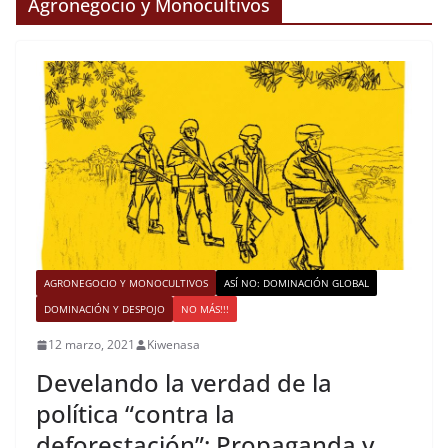
Agronegocio y Monocultivos
AGRONEGOCIO Y MONOCULTIVOS
ASÍ NO: DOMINACIÓN GLOBAL
DOMINACIÓN Y DESPOJO
NO MÁS!!!
12 marzo, 2021
Kiwenasa
Develando la verdad de la
política “contra la
deforestación”: Propaganda y