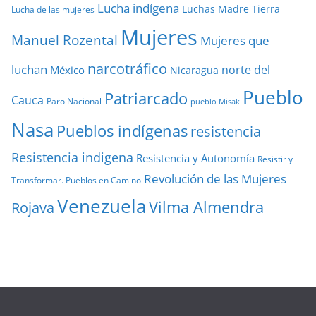
Lucha indígena
Luchas
Madre Tierra
Lucha de las mujeres
Mujeres
Manuel Rozental
Mujeres que
narcotráfico
luchan
norte del
México
Nicaragua
Pueblo
Patriarcado
Cauca
Paro Nacional
pueblo Misak
Nasa
Pueblos indígenas
resistencia
Resistencia indigena
Resistencia y Autonomía
Resistir y
Revolución de las Mujeres
Transformar. Pueblos en Camino
Venezuela
Vilma Almendra
Rojava