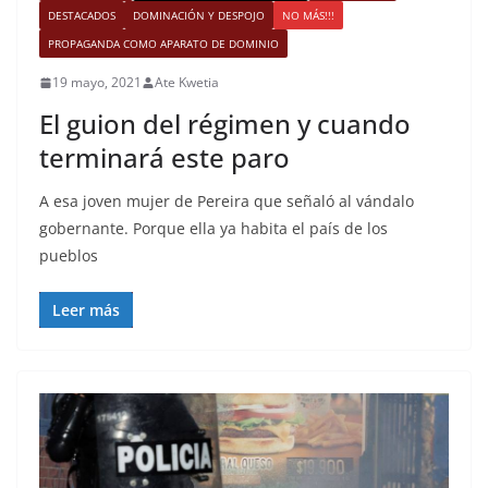
DESTACADOS
DOMINACIÓN Y DESPOJO
NO MÁS!!!
PROPAGANDA COMO APARATO DE DOMINIO
19 mayo, 2021
Ate Kwetia
El guion del régimen y cuando
terminará este paro
A esa joven mujer de Pereira que señaló al vándalo
gobernante. Porque ella ya habita el país de los
pueblos
Leer más