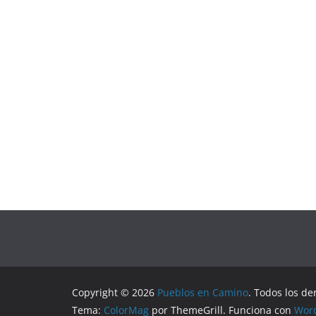
Copyright © 2026
Pueblos en Camino
. Todos los de
Tema:
ColorMag
por ThemeGrill. Funciona con
Wor