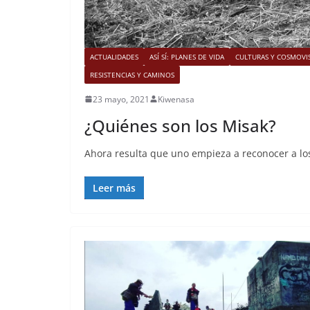
ACTUALIDADES
ASÍ SÍ: PLANES DE VIDA
CULTURAS Y COSMOVI
RESISTENCIAS Y CAMINOS
23 mayo, 2021
Kiwenasa
¿Quiénes son los Misak?
Ahora resulta que uno empieza a reconocer a los
Leer más