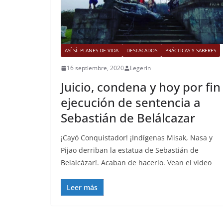
ASÍ SÍ: PLANES DE VIDA
DESTACADOS
PRÁCTICAS Y SABERES
16 septiembre, 2020
Legerin
Juicio, condena y hoy por fin
ejecución de sentencia a
Sebastián de Belálcazar
¡Cayó Conquistador! ¡Indígenas Misak, Nasa y
Pijao derriban la estatua de Sebastián de
Belalcázar!. Acaban de hacerlo. Vean el video
Leer más