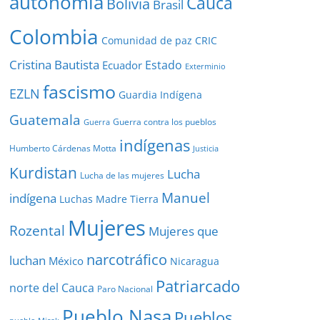
autonomía
Cauca
Bolivia
Brasil
Colombia
Comunidad de paz
CRIC
Cristina Bautista
Estado
Ecuador
Exterminio
fascismo
EZLN
Guardia Indígena
Guatemala
Guerra contra los pueblos
Guerra
indígenas
Humberto Cárdenas Motta
Justicia
Kurdistan
Lucha
Lucha de las mujeres
Manuel
indígena
Luchas
Madre Tierra
Mujeres
Rozental
Mujeres que
narcotráfico
luchan
México
Nicaragua
Patriarcado
norte del Cauca
Paro Nacional
Pueblo Nasa
Pueblos