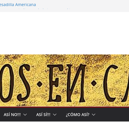
pesadilla Americana
 narco-capitalista y el abrigo a uma kiwe
calles no tendrán más remedio que
ión de Muerte que nos Reclama
l: Allá acumulan y acá nos matan
ASÍ NO!!!
ASÍ SÍ!!!
¿CÓMO ASÍ?