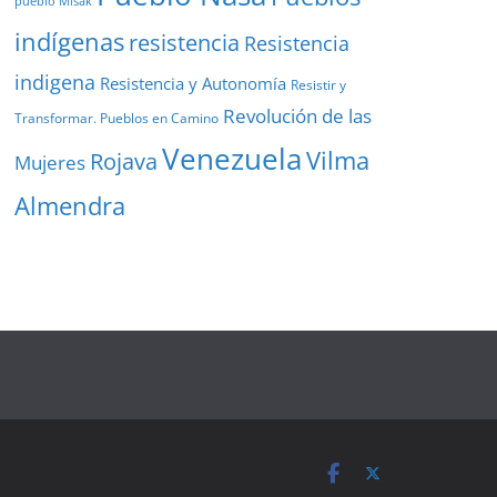
pueblo Misak
indígenas
resistencia
Resistencia
indigena
Resistencia y Autonomía
Resistir y
Revolución de las
Transformar. Pueblos en Camino
Venezuela
Vilma
Rojava
Mujeres
Almendra