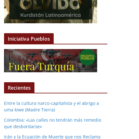
Iniciativa Pueblos
Recientes
Entre la cultura narco-capitalista y el abrigo a
uma kiwe (Madre Tierra)
Colombia: «Las calles no tendrán más remedio
que desbordarse»
Irán y la Ecuación de Muerte que nos Reclama