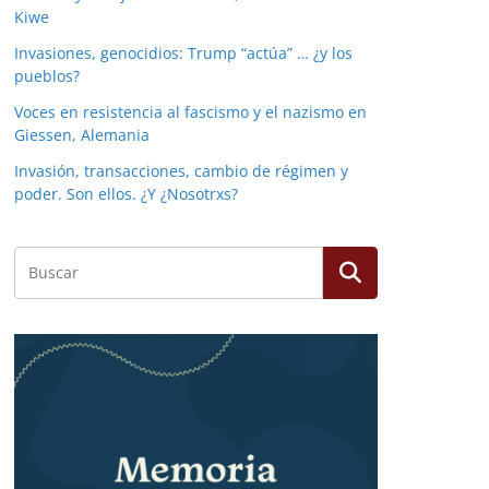
Kiwe
Invasiones, genocidios: Trump “actúa” … ¿y los
pueblos?
Voces en resistencia al fascismo y el nazismo en
Giessen, Alemania
Invasión, transacciones, cambio de régimen y
poder. Son ellos. ¿Y ¿Nosotrxs?