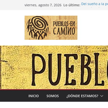
Saltar
Lo último:
Del sueño a la 
viernes, agosto 7, 2026
al
Entre la cultura
(Madre Tierra)
contenido
Colombia: «Las 
desbordarse»
Irán y la Ecuac
El negocio globa
INICIO
SOMOS
¿DÓNDE ESTAMOS?