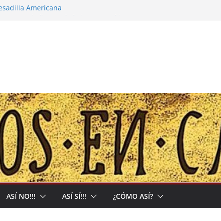
pesadilla Americana
 narco-capitalista y el abrigo a uma kiwe
calles no tendrán más remedio que
ión de Muerte que nos Reclama
l: Allá acumulan y acá nos matan
ASÍ NO!!!
ASÍ SÍ!!!
¿CÓMO ASÍ?