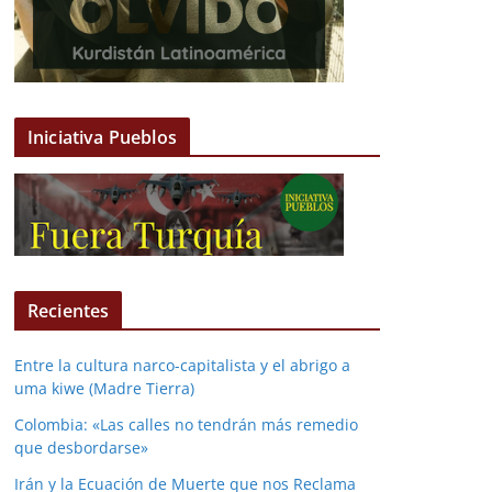
Iniciativa Pueblos
Recientes
Entre la cultura narco-capitalista y el abrigo a
uma kiwe (Madre Tierra)
Colombia: «Las calles no tendrán más remedio
que desbordarse»
Irán y la Ecuación de Muerte que nos Reclama