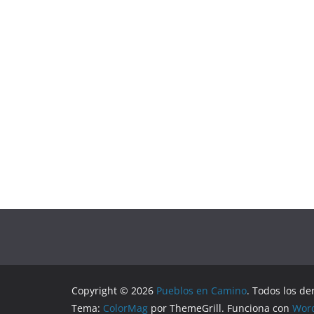
Copyright © 2026
Pueblos en Camino
. Todos los de
Tema:
ColorMag
por ThemeGrill. Funciona con
Wor