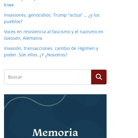
Kiwe
Invasiones, genocidios: Trump “actúa” … ¿y los
pueblos?
Voces en resistencia al fascismo y el nazismo en
Giessen, Alemania
Invasión, transacciones, cambio de régimen y
poder. Son ellos. ¿Y ¿Nosotrxs?