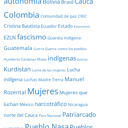
autonomía
Cauca
Bolivia
Brasil
Colombia
Comunidad de paz
CRIC
Cristina Bautista
Estado
Ecuador
Exterminio
fascismo
EZLN
Guardia Indígena
Guatemala
Guerra contra los pueblos
Guerra
indígenas
Humberto Cárdenas Motta
Justicia
Kurdistan
Lucha
Lucha de las mujeres
Manuel
indígena
Luchas
Madre Tierra
Mujeres
Rozental
Mujeres que
narcotráfico
luchan
México
Nicaragua
Patriarcado
norte del Cauca
Paro Nacional
Pueblo Nasa
Pueblos