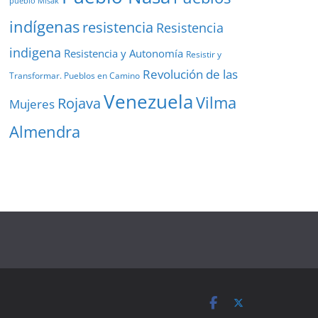
pueblo Misak
indígenas
resistencia
Resistencia
indigena
Resistencia y Autonomía
Resistir y
Revolución de las
Transformar. Pueblos en Camino
Venezuela
Vilma
Rojava
Mujeres
Almendra