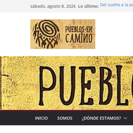
Saltar
Lo último:
Del sueño a la 
sábado, agosto 8, 2026
al
Entre la cultura
(Madre Tierra)
contenido
Colombia: «Las 
desbordarse»
Irán y la Ecuac
El negocio globa
INICIO
SOMOS
¿DÓNDE ESTAMOS?