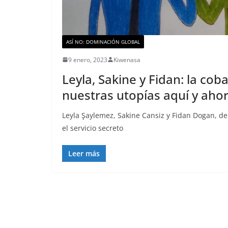
ASÍ NO: DOMINACIÓN GLOBAL
9 enero, 2023
Kiwenasa
Leyla, Sakine y Fidan: la cob
nuestras utopías aquí y aho
Leyla Şaylemez, Sakine Cansiz y Fidan Dogan, de
el servicio secreto
Leer más