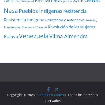
Patriarcado
Cauca
Paro Nacional
pueblo Misak
Nasa
Pueblos indígenas
resistencia
Resistencia indigena
Resistencia y Autonomía
Resistir y
Revolución de las Mujeres
Transformar. Pueblos en Camino
Venezuela
Vilma Almendra
Rojava
Copyright © 2026
Pueblos en Camino
. Todos los derechos
reservados.