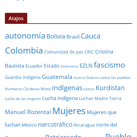
Atajos
autonomía
Cauca
Bolivia
Brasil
Colombia
Cristina
Comunidad de paz
CRIC
fascismo
EZLN
Bautista
Estado
Ecuador
Exterminio
Guatemala
Guardia Indígena
Guerra contra los pueblos
Guerra
indígenas
Kurdistan
Humberto Cárdenas Motta
Justicia
Lucha indígena
Luchas
Madre Tierra
Lucha de las mujeres
Mujeres
Manuel Rozental
Mujeres que
narcotráfico
luchan
norte del
México
Nicaragua
Pueblo