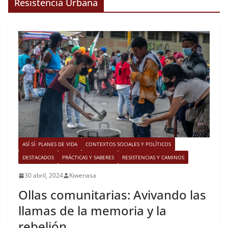
Resistencia Urbana
ASÍ SÍ: PLANES DE VIDA
CONTEXTOS SOCIALES Y POLÍTICOS
DESTACADOS
PRÁCTICAS Y SABERES
RESISTENCIAS Y CAMINOS
30 abril, 2024
Kiwenasa
Ollas comunitarias: Avivando las
llamas de la memoria y la
rebelión