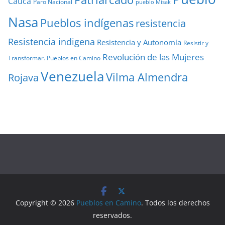
Cauca
Paro Nacional
pueblo Misak
Nasa
Pueblos indígenas
resistencia
Resistencia indigena
Resistencia y Autonomía
Resistir y
Revolución de las Mujeres
Transformar. Pueblos en Camino
Venezuela
Vilma Almendra
Rojava
Copyright © 2026
Pueblos en Camino
. Todos los derechos
reservados.