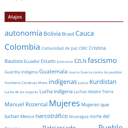
Atajos
autonomía
Cauca
Bolivia
Brasil
Colombia
Cristina
Comunidad de paz
CRIC
fascismo
EZLN
Bautista
Estado
Ecuador
Exterminio
Guatemala
Guardia Indígena
Guerra contra los pueblos
Guerra
indígenas
Kurdistan
Humberto Cárdenas Motta
Justicia
Lucha indígena
Luchas
Madre Tierra
Lucha de las mujeres
Mujeres
Manuel Rozental
Mujeres que
narcotráfico
luchan
norte del
México
Nicaragua
Pueblo
Patriarcado