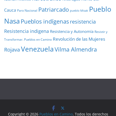
Pueblo
Patriarcado
Cauca
Paro Nacional
pueblo Misak
Nasa
Pueblos indígenas
resistencia
Resistencia indigena
Resistencia y Autonomía
Resistir y
Revolución de las Mujeres
Transformar. Pueblos en Camino
Venezuela
Vilma Almendra
Rojava
Copyright © 2026
Pueblos en Camino
. Todos los derechos