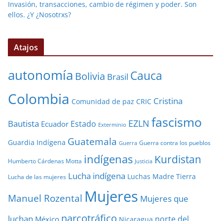
Invasión, transacciones, cambio de régimen y poder. Son
ellos. ¿Y ¿Nosotrxs?
Atajos
autonomía
Cauca
Bolivia
Brasil
Colombia
Cristina
Comunidad de paz
CRIC
fascismo
EZLN
Bautista
Estado
Ecuador
Exterminio
Guatemala
Guardia Indígena
Guerra contra los pueblos
Guerra
indígenas
Kurdistan
Humberto Cárdenas Motta
Justicia
Lucha indígena
Luchas
Madre Tierra
Lucha de las mujeres
Mujeres
Manuel Rozental
Mujeres que
narcotráfico
luchan
norte del
México
Nicaragua