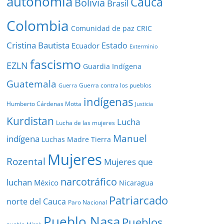
autonomía
Cauca
Bolivia
Brasil
Colombia
Comunidad de paz
CRIC
Cristina Bautista
Estado
Ecuador
Exterminio
fascismo
EZLN
Guardia Indígena
Guatemala
Guerra contra los pueblos
Guerra
indígenas
Humberto Cárdenas Motta
Justicia
Kurdistan
Lucha
Lucha de las mujeres
Manuel
indígena
Luchas
Madre Tierra
Mujeres
Rozental
Mujeres que
narcotráfico
luchan
México
Nicaragua
Patriarcado
norte del Cauca
Paro Nacional
Pueblo Nasa
Pueblos