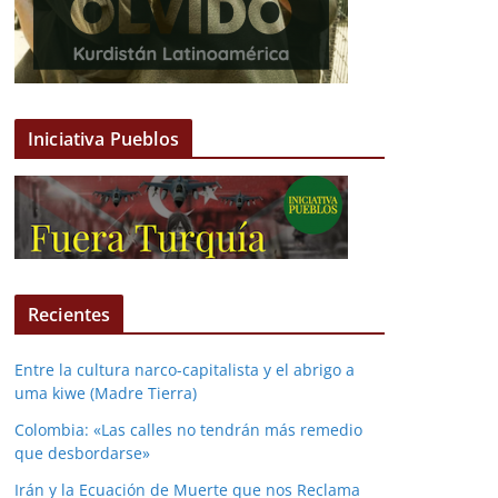
Iniciativa Pueblos
Recientes
Entre la cultura narco-capitalista y el abrigo a
uma kiwe (Madre Tierra)
Colombia: «Las calles no tendrán más remedio
que desbordarse»
Irán y la Ecuación de Muerte que nos Reclama