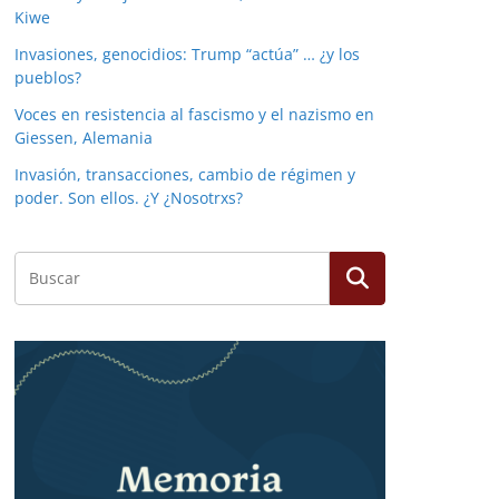
Kiwe
Invasiones, genocidios: Trump “actúa” … ¿y los
pueblos?
Voces en resistencia al fascismo y el nazismo en
Giessen, Alemania
Invasión, transacciones, cambio de régimen y
poder. Son ellos. ¿Y ¿Nosotrxs?