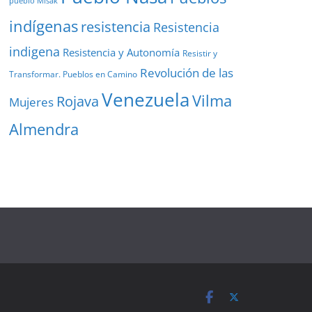
pueblo Misak
indígenas
resistencia
Resistencia
indigena
Resistencia y Autonomía
Resistir y
Revolución de las
Transformar. Pueblos en Camino
Venezuela
Vilma
Rojava
Mujeres
Almendra