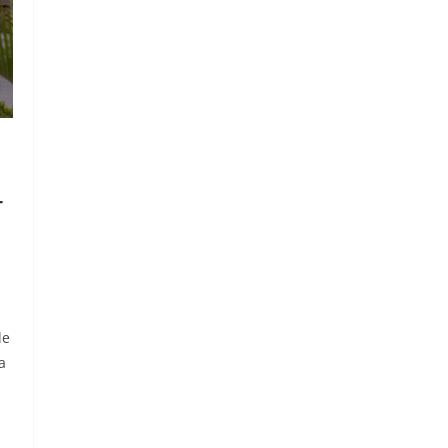
r
de
a