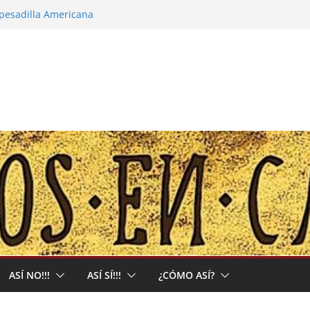
 pesadilla Americana
a narco-capitalista y el abrigo a uma kiwe
 calles no tendrán más remedio que
ción de Muerte que nos Reclama
bal: Allá acumulan y acá nos matan
ASÍ NO!!!
ASÍ SÍ!!!
¿CÓMO ASÍ?