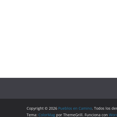
Copyright © 2026
Pueblos en Camino
. Todos los de
Tema:
ColorMag
por ThemeGrill. Funciona con
Wor