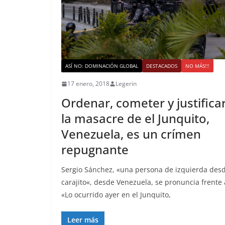
ASÍ NO: DOMINACIÓN GLOBAL
DESTACADOS
NO MÁS!!!
17 enero, 2018
Legerin
Ordenar, cometer y justifica
la masacre de el Junquito,
Venezuela, es un crímen
repugnante
Sergio Sánchez, «una persona de izquierda des
carajito«, desde Venezuela, se pronuncia frente 
«Lo ocurrido ayer en el Junquito,
Leer más