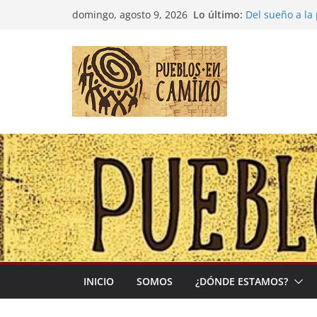
Saltar
Lo último:
Del sueño a la
domingo, agosto 9, 2026
al
Entre la cultur
(Madre Tierra)
contenido
Colombia: «Las
desbordarse»
Irán y la Ecua
El negocio glo
INICIO
SOMOS
¿DÓNDE ESTAMOS?