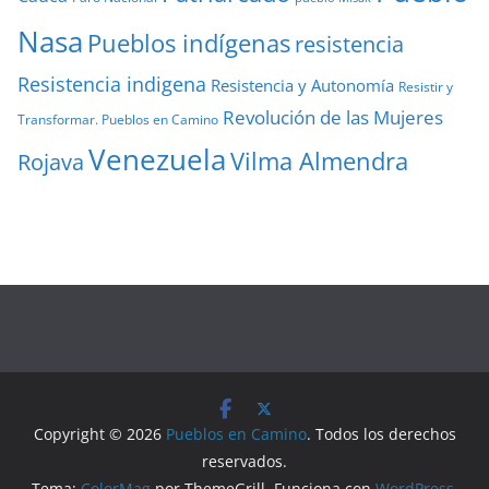
Nasa
Pueblos indígenas
resistencia
Resistencia indigena
Resistencia y Autonomía
Resistir y
Revolución de las Mujeres
Transformar. Pueblos en Camino
Venezuela
Vilma Almendra
Rojava
Copyright © 2026
Pueblos en Camino
. Todos los derechos
reservados.
Tema:
ColorMag
por ThemeGrill. Funciona con
WordPress
.