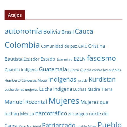
Atajos
autonomía
Cauca
Bolivia
Brasil
Colombia
Cristina
Comunidad de paz
CRIC
fascismo
EZLN
Bautista
Estado
Ecuador
Exterminio
Guatemala
Guardia Indígena
Guerra contra los pueblos
Guerra
indígenas
Kurdistan
Humberto Cárdenas Motta
Justicia
Lucha indígena
Luchas
Madre Tierra
Lucha de las mujeres
Mujeres
Manuel Rozental
Mujeres que
narcotráfico
luchan
norte del
México
Nicaragua
Pueblo
Patriarcado
Cauca
Paro Nacional
pueblo Misak