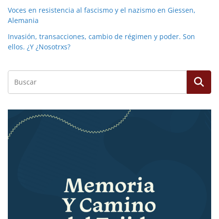
Voces en resistencia al fascismo y el nazismo en Giessen,
Alemania
Invasión, transacciones, cambio de régimen y poder. Son
ellos. ¿Y ¿Nosotrxs?