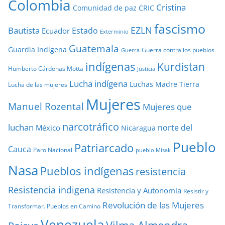
Colombia
Cristina
Comunidad de paz
CRIC
fascismo
EZLN
Bautista
Estado
Ecuador
Exterminio
Guatemala
Guardia Indígena
Guerra contra los pueblos
Guerra
indígenas
Kurdistan
Humberto Cárdenas Motta
Justicia
Lucha indígena
Luchas
Madre Tierra
Lucha de las mujeres
Mujeres
Manuel Rozental
Mujeres que
narcotráfico
luchan
norte del
México
Nicaragua
Pueblo
Patriarcado
Cauca
Paro Nacional
pueblo Misak
Nasa
Pueblos indígenas
resistencia
Resistencia indigena
Resistencia y Autonomía
Resistir y
Revolución de las Mujeres
Transformar. Pueblos en Camino
Venezuela