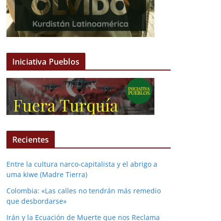
Iniciativa Pueblos
Recientes
Entre la cultura narco-capitalista y el abrigo a
uma kiwe (Madre Tierra)
Colombia: «Las calles no tendrán más remedio
que desbordarse»
Irán y la Ecuación de Muerte que nos Reclama