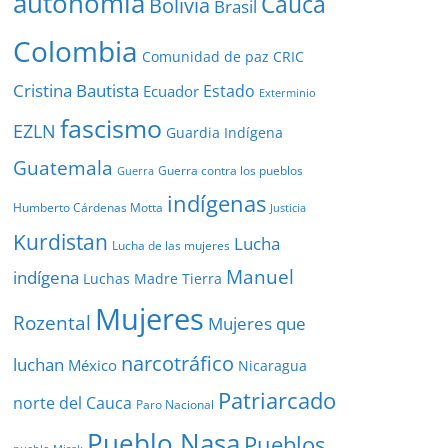
autonomía
Cauca
Bolivia
Brasil
Colombia
Comunidad de paz
CRIC
Cristina Bautista
Estado
Ecuador
Exterminio
fascismo
EZLN
Guardia Indígena
Guatemala
Guerra contra los pueblos
Guerra
indígenas
Humberto Cárdenas Motta
Justicia
Kurdistan
Lucha
Lucha de las mujeres
Manuel
indígena
Luchas
Madre Tierra
Mujeres
Rozental
Mujeres que
narcotráfico
luchan
México
Nicaragua
Patriarcado
norte del Cauca
Paro Nacional
Pueblo Nasa
Pueblos