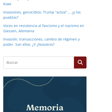
Kiwe
Invasiones, genocidios: Trump “actúa” … ¿y los
pueblos?
Voces en resistencia al fascismo y el nazismo en
Giessen, Alemania
Invasión, transacciones, cambio de régimen y
poder. Son ellos. ¿Y ¿Nosotrxs?