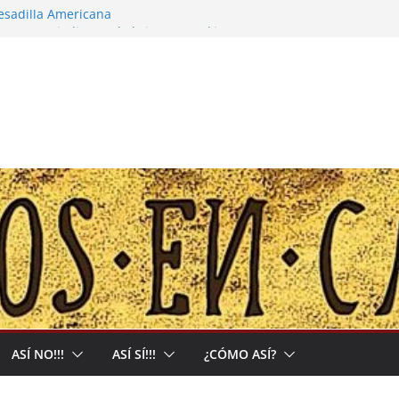
pesadilla Americana
 narco-capitalista y el abrigo a uma kiwe
calles no tendrán más remedio que
ión de Muerte que nos Reclama
l: Allá acumulan y acá nos matan
ASÍ NO!!!
ASÍ SÍ!!!
¿CÓMO ASÍ?