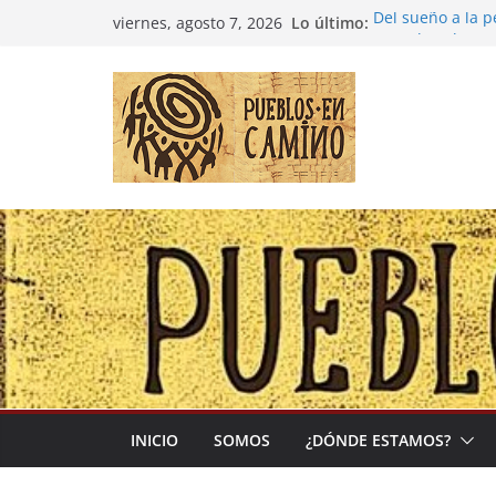
Saltar
Lo último:
Del sueño a la 
viernes, agosto 7, 2026
al
Entre la cultura
(Madre Tierra)
contenido
Colombia: «Las 
desbordarse»
Irán y la Ecuac
El negocio globa
INICIO
SOMOS
¿DÓNDE ESTAMOS?