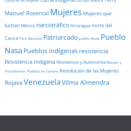
Luchas
Madre Tierra
Lucha de las mujeres
Mujeres
Manuel Rozental
Mujeres que
narcotráfico
luchan
norte del
México
Nicaragua
Pueblo
Patriarcado
Cauca
Paro Nacional
pueblo Misak
Nasa
Pueblos indígenas
resistencia
Resistencia indigena
Resistencia y Autonomía
Resistir y
Revolución de las Mujeres
Transformar. Pueblos en Camino
Venezuela
Vilma Almendra
Rojava