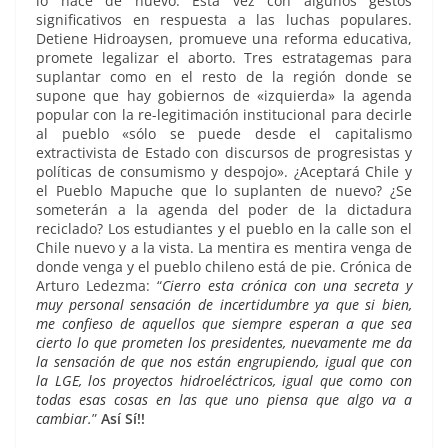
lo hace de nuevo. Esta vez con algunos gestos
significativos en respuesta a las luchas populares.
Detiene Hidroaysen, promueve una reforma educativa,
promete legalizar el aborto. Tres estratagemas para
suplantar como en el resto de la región donde se
supone que hay gobiernos de «izquierda» la agenda
popular con la re-legitimación institucional para decirle
al pueblo «sólo se puede desde el capitalismo
extractivista de Estado con discursos de progresistas y
políticas de consumismo y despojo». ¿Aceptará Chile y
el Pueblo Mapuche que lo suplanten de nuevo? ¿Se
someterán a la agenda del poder de la dictadura
reciclado? Los estudiantes y el pueblo en la calle son el
Chile nuevo y a la vista. La mentira es mentira venga de
donde venga y el pueblo chileno está de pie. Crónica de
Arturo Ledezma: “
Cierro esta crónica con una secreta y
muy personal sensación de incertidumbre ya que si bien,
me confieso de aquellos que siempre esperan a que sea
cierto lo que prometen los presidentes, nuevamente me da
la sensación de que nos están engrupiendo, igual que con
la LGE, los proyectos hidroeléctricos, igual que como con
todas esas cosas en las que uno piensa que algo va a
cambiar.
”
Así Sí!!