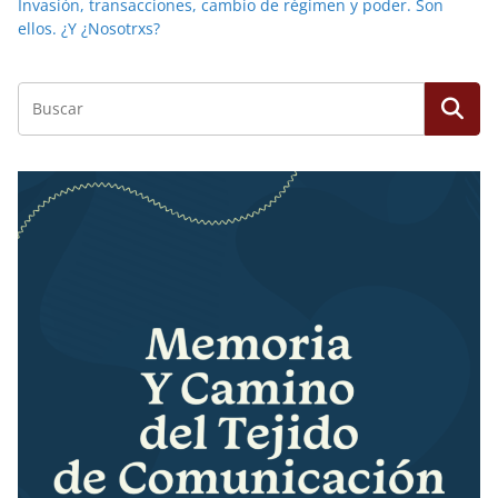
Invasión, transacciones, cambio de régimen y poder. Son
ellos. ¿Y ¿Nosotrxs?