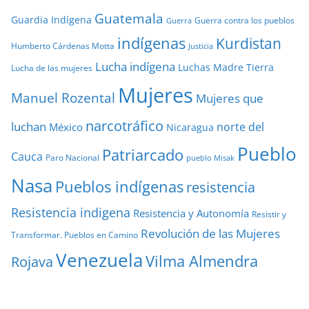
Guatemala
Guardia Indígena
Guerra contra los pueblos
Guerra
indígenas
Kurdistan
Humberto Cárdenas Motta
Justicia
Lucha indígena
Luchas
Madre Tierra
Lucha de las mujeres
Mujeres
Manuel Rozental
Mujeres que
narcotráfico
luchan
norte del
México
Nicaragua
Pueblo
Patriarcado
Cauca
Paro Nacional
pueblo Misak
Nasa
Pueblos indígenas
resistencia
Resistencia indigena
Resistencia y Autonomía
Resistir y
Revolución de las Mujeres
Transformar. Pueblos en Camino
Venezuela
Vilma Almendra
Rojava