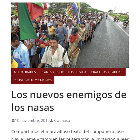
ACTUALIDADES
PLANES Y PROYECTOS DE VIDA
PRÁCTICAS Y SABERES
RESISTENCIAS Y CAMINOS
Los nuevos enemigos de
los nasas
10 noviembre, 2019
Kiwenasa
Compartimos el maravilloso texto del compañero José
Navia Lame y también les reiteramos la invitación a leer