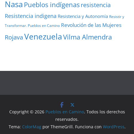
Nasa
Pueblos indígenas
resistencia
Resistencia indigena
Resistencia y Autonomía
Resistir y
Revolución de las Mujeres
Transformar. Pueblos en Camino
Venezuela
Vilma Almendra
Rojava
Copyright © 2026
Pueblos en Camino
. Todos los derechos
reservados.
Tema:
ColorMag
por ThemeGrill. Funciona con
WordPress
.