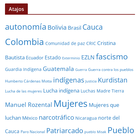
Atajos
autonomía
Cauca
Bolivia
Brasil
Colombia
Cristina
Comunidad de paz
CRIC
fascismo
EZLN
Bautista
Estado
Ecuador
Exterminio
Guatemala
Guardia Indígena
Guerra contra los pueblos
Guerra
indígenas
Kurdistan
Humberto Cárdenas Motta
Justicia
Lucha indígena
Luchas
Madre Tierra
Lucha de las mujeres
Mujeres
Manuel Rozental
Mujeres que
narcotráfico
luchan
norte del
México
Nicaragua
Pueblo
Patriarcado
Cauca
Paro Nacional
pueblo Misak