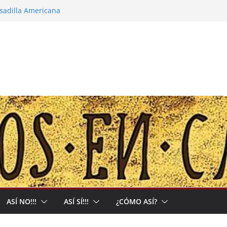
esadilla Americana
narco-capitalista y el abrigo a uma kiwe
alles no tendrán más remedio que
ón de Muerte que nos Reclama
: Allá acumulan y acá nos matan
ASÍ NO!!!
ASÍ SÍ!!!
¿CÓMO ASÍ?