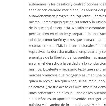
autónomos (y los desafíos y contradicciones) de 
señalar con claridad meridiana, los abusos del p
auto-denominen progres, de izquierda, liberale
mismo. Como espejo que es, su autor y la Unida
de lo que aquí se enuncia. No sólo se desnudan 
permanecen en el poder y preparando una trampa
adalides como Borón (y otros que ahora callan o
reconocieron), el FMI, las transnacionales financi
represivas, la derecha mafiosa, empresarial y 
enemigas de la libertad de los pueblos, las maqui
arrogan el derecho a la verdad y a la conducció
mismos. Excelente y necesario texto que segur
muchas y muchos que recogen y asumen una bu
quien la recoja, sea quien sea, se asuma dueño 
colectivos. ¿No fue acaso el Correísmo y los d
unos concentran en ellos la lucha de los pueblos
sin dueños es un aporte bienvenido. Proteger la
palabra y el camino de los pueblos…SIEMPRE. Des