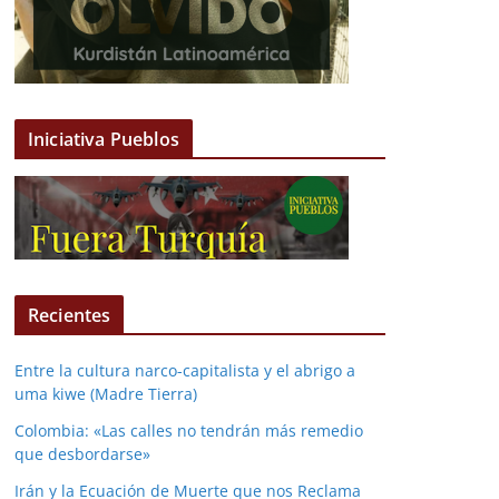
Iniciativa Pueblos
Recientes
Entre la cultura narco-capitalista y el abrigo a
uma kiwe (Madre Tierra)
Colombia: «Las calles no tendrán más remedio
que desbordarse»
Irán y la Ecuación de Muerte que nos Reclama