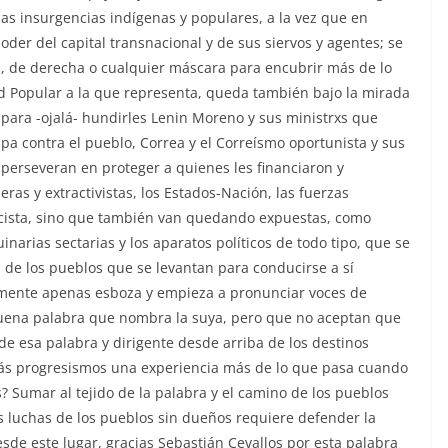
las insurgencias indígenas y populares, a la vez que en
oder del capital transnacional y de sus siervos y agentes; se
s, de derecha o cualquier máscara para encubrir más de lo
d Popular a la que representa, queda también bajo la mirada
para -ojalá- hundirles Lenin Moreno y sus ministrxs que
 contra el pueblo, Correa y el Correísmo oportunista y sus
 perseveran en proteger a quienes les financiaron y
eras y extractivistas, los Estados-Nación, las fuerzas
racista, sino que también van quedando expuestas, como
narias sectarias y los aparatos políticos de todo tipo, que se
n de los pueblos que se levantan para conducirse a sí
amente apenas esboza y empieza a pronunciar voces de
ena palabra que nombra la suya, pero que no aceptan que
de esa palabra y dirigente desde arriba de los destinos
emás progresismos una experiencia más de lo que pasa cuando
? Sumar al tejido de la palabra y el camino de los pueblos
s luchas de los pueblos sin dueños requiere defender la
de este lugar, gracias Sebastián Cevallos por esta palabra