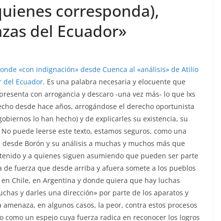
 quienes corresponda),
lazas del Ecuador»
onde «con indignación» desde Cuenca al «análisis» de Atilio
r del Ecuador
. Es una palabra necesaria y elocuente que
presenta con arrogancia y descaro -una vez más- lo que lxs
echo desde hace años, arrogándose el derecho oportunista
obiernos lo han hecho) y de explicarles su existencia, su
dad. No puede leerse este texto, estamos seguros, como una
e, desde Borón y su análisis a muchas y muchos más que
 tenido y a quienes siguen asumiendo que pueden ser parte
 de fuerza que desde arriba y afuera somete a los pueblos
, en Chile, en Argentina y donde quiera que hay luchas
luchas y darles una dirección» por parte de los aparatos y
a amenaza, en algunos casos, la peor, contra estos procesos
do como un espejo cuya fuerza radica en reconocer los logros