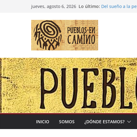
Saltar
Lo último:
Del sueño a la p
jueves, agosto 6, 2026
al
Entre la cultura 
(Madre Tierra)
contenido
Colombia: «Las c
desbordarse»
Irán y la Ecuaci
El negocio global
INICIO
SOMOS
¿DÓNDE ESTAMOS?