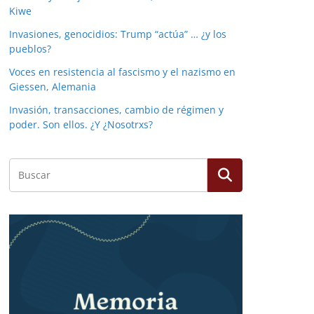
Kiwe
Invasiones, genocidios: Trump “actúa” … ¿y los
pueblos?
Voces en resistencia al fascismo y el nazismo en
Giessen, Alemania
Invasión, transacciones, cambio de régimen y
poder. Son ellos. ¿Y ¿Nosotrxs?