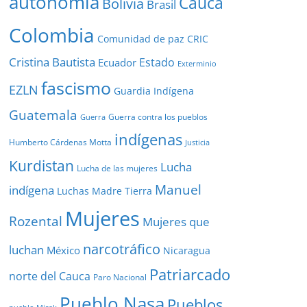
autonomía
Cauca
Bolivia
Brasil
Colombia
Comunidad de paz
CRIC
Cristina Bautista
Estado
Ecuador
Exterminio
fascismo
EZLN
Guardia Indígena
Guatemala
Guerra contra los pueblos
Guerra
indígenas
Humberto Cárdenas Motta
Justicia
Kurdistan
Lucha
Lucha de las mujeres
Manuel
indígena
Luchas
Madre Tierra
Mujeres
Rozental
Mujeres que
narcotráfico
luchan
México
Nicaragua
Patriarcado
norte del Cauca
Paro Nacional
Pueblo Nasa
Pueblos