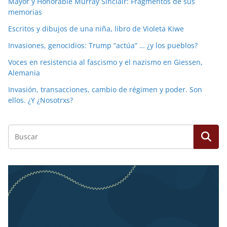
Mayor y Honorable Murray Sinclair: Fragmentos de sus
memorias
Escritos y dibujos de una niña, libro de Violeta Kiwe
Invasiones, genocidios: Trump “actúa” … ¿y los pueblos?
Voces en resistencia al fascismo y el nazismo en Giessen,
Alemania
Invasión, transacciones, cambio de régimen y poder. Son
ellos. ¿Y ¿Nosotrxs?