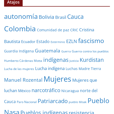
Atajos
autonomía
Cauca
Bolivia
Brasil
Colombia
Cristina
Comunidad de paz
CRIC
fascismo
EZLN
Bautista
Estado
Ecuador
Exterminio
Guatemala
Guardia Indígena
Guerra contra los pueblos
Guerra
indígenas
Kurdistan
Humberto Cárdenas Motta
Justicia
Lucha indígena
Luchas
Madre Tierra
Lucha de las mujeres
Mujeres
Manuel Rozental
Mujeres que
narcotráfico
luchan
norte del
México
Nicaragua
Pueblo
Patriarcado
Cauca
Paro Nacional
pueblo Misak
Nasa
Pueblos indígenas
resistencia