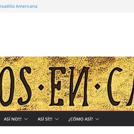
pesadilla Americana
 narco-capitalista y el abrigo a uma kiwe
calles no tendrán más remedio que
ión de Muerte que nos Reclama
l: Allá acumulan y acá nos matan
ASÍ NO!!!
ASÍ SÍ!!!
¿CÓMO ASÍ?