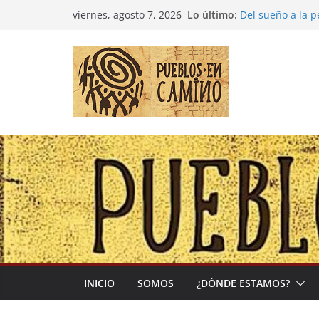
Saltar
Lo último:
Del sueño a la 
viernes, agosto 7, 2026
al
Entre la cultura
(Madre Tierra)
contenido
Colombia: «Las 
desbordarse»
Irán y la Ecuac
El negocio globa
INICIO
SOMOS
¿DÓNDE ESTAMOS?