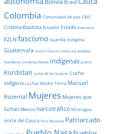
autonomía
Cauca
Bolivia
Brasil
Colombia
Comunidad de paz
CRIC
Cristina Bautista
Estado
Ecuador
Exterminio
fascismo
EZLN
Guardia Indígena
Guatemala
Guerra contra los pueblos
Guerra
indígenas
Humberto Cárdenas Motta
Justicia
Kurdistan
Lucha
Lucha de las mujeres
Manuel
indígena
Luchas
Madre Tierra
Mujeres
Rozental
Mujeres que
narcotráfico
luchan
México
Nicaragua
Patriarcado
norte del Cauca
Paro Nacional
Pueblo Nasa
Pueblos