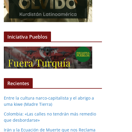
Iniciativa Pueblos
Recientes
Entre la cultura narco-capitalista y el abrigo a
uma kiwe (Madre Tierra)
Colombia: «Las calles no tendrán más remedio
que desbordarse»
Irán y la Ecuación de Muerte que nos Reclama