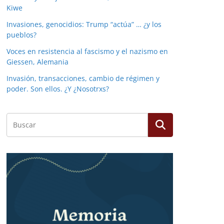
Kiwe
Invasiones, genocidios: Trump “actúa” … ¿y los
pueblos?
Voces en resistencia al fascismo y el nazismo en
Giessen, Alemania
Invasión, transacciones, cambio de régimen y
poder. Son ellos. ¿Y ¿Nosotrxs?