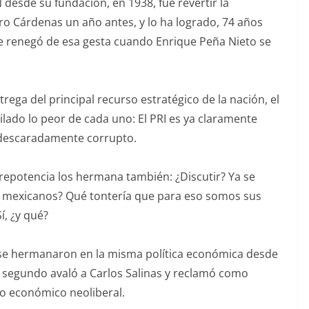
 desde su fundación, en 1938, fue revertir la
ro Cárdenas un año antes, y lo ha logrado, 74 años
ue renegó de esa gesta cuando Enrique Peña Nieto se
rega del principal recurso estratégico de la nación, el
lado lo peor de cada uno: El PRI es ya claramente
 descaradamente corrupto.
prepotencia los hermana también: ¿Discutir? Ya se
s mexicanos? Qué tontería que para eso somos sus
í, ¿y qué?
 se hermanaron en la misma política económica desde
l segundo avaló a Carlos Salinas y reclamó como
elo económico neoliberal.