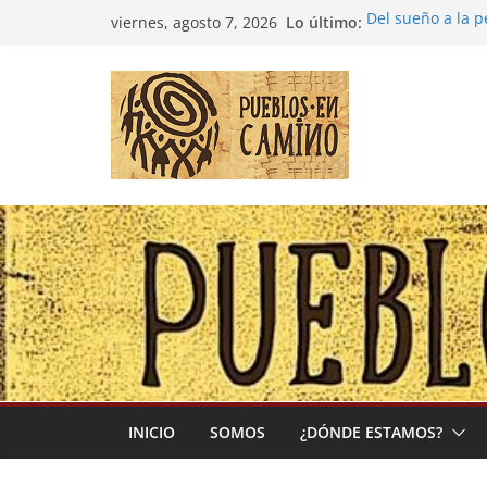
Saltar
Lo último:
Del sueño a la 
viernes, agosto 7, 2026
al
Entre la cultura
(Madre Tierra)
contenido
Colombia: «Las 
desbordarse»
Irán y la Ecuac
El negocio globa
INICIO
SOMOS
¿DÓNDE ESTAMOS?