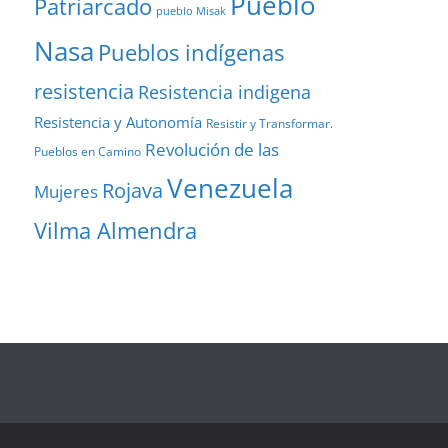
Pueblo
Patriarcado
pueblo Misak
Nasa
Pueblos indígenas
resistencia
Resistencia indigena
Resistencia y Autonomía
Resistir y Transformar.
Revolución de las
Pueblos en Camino
Venezuela
Rojava
Mujeres
Vilma Almendra