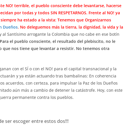
este NO! terrible, el pueblo consciente debe levantarse, hacerse
decidan por todas y todos SIN RESPETARNOS. Frente al NO! ya
e siempre ha estado a la vista: Tenemos que Organizarnos
in Dueños
. No deleguemos más la tierra, la dignidad, la vida y la
o y al Santísimo arrogante la Colombia que no cabe en ese botín
Para el pueblo consciente, el resultado del plebiscito, no le
no que nos tiene que levantar a resistir. No tenemos otra
nan con el SÍ o con el NO! para el capital transnacional y la
actuarán y ya están actuando tras bambalinas: En coherencia
tos acuerdos, con certeza, para impulsar la Paz de los Dueños
imitado aún más a cambio de detener la catástrofe. Hoy, con este
guerra permanente contra los pueblos.
 ser escoger entre estos dos!!!