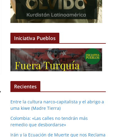
Iniciativa Pueblos
Recientes
Entre la cultura narco-capitalista y el abrigo a
uma kiwe (Madre Tierra)
Colombia: «Las calles no tendrán más
remedio que desbordarse»
Irán y la Ecuación de Muerte que nos Reclama