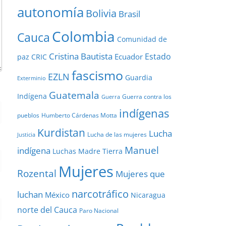
autonomía
Bolivia
Brasil
Colombia
Cauca
Comunidad de
Cristina Bautista
Estado
Ecuador
paz
CRIC
fascismo
EZLN
Guardia
Exterminio
Guatemala
Indígena
Guerra contra los
Guerra
indígenas
pueblos
Humberto Cárdenas Motta
Kurdistan
Lucha
Lucha de las mujeres
Justicia
Manuel
indígena
Luchas
Madre Tierra
Mujeres
Rozental
Mujeres que
narcotráfico
luchan
México
Nicaragua
norte del Cauca
Paro Nacional