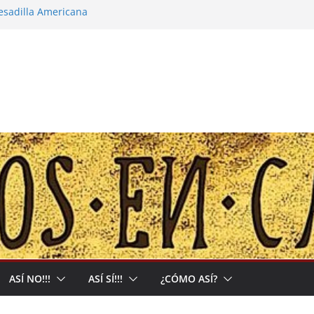
pesadilla Americana
 narco-capitalista y el abrigo a uma kiwe
calles no tendrán más remedio que
ión de Muerte que nos Reclama
l: Allá acumulan y acá nos matan
ASÍ NO!!!
ASÍ SÍ!!!
¿CÓMO ASÍ?