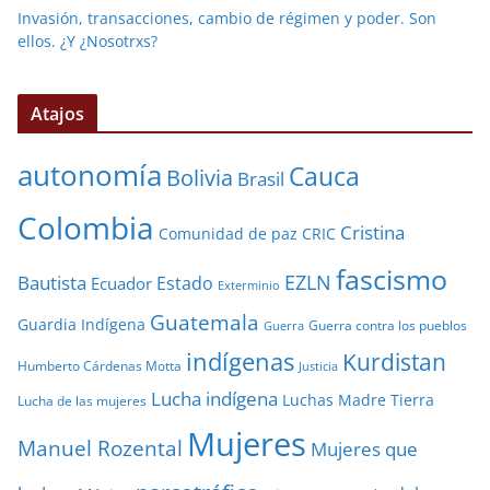
Invasión, transacciones, cambio de régimen y poder. Son
ellos. ¿Y ¿Nosotrxs?
Atajos
autonomía
Cauca
Bolivia
Brasil
Colombia
Cristina
Comunidad de paz
CRIC
fascismo
EZLN
Bautista
Estado
Ecuador
Exterminio
Guatemala
Guardia Indígena
Guerra contra los pueblos
Guerra
indígenas
Kurdistan
Humberto Cárdenas Motta
Justicia
Lucha indígena
Luchas
Madre Tierra
Lucha de las mujeres
Mujeres
Manuel Rozental
Mujeres que