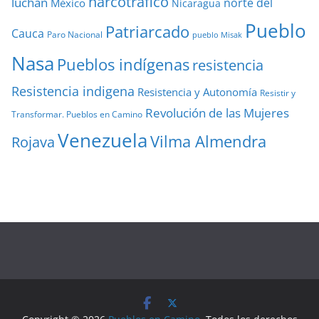
narcotráfico
luchan
norte del
México
Nicaragua
Pueblo
Patriarcado
Cauca
Paro Nacional
pueblo Misak
Nasa
Pueblos indígenas
resistencia
Resistencia indigena
Resistencia y Autonomía
Resistir y
Revolución de las Mujeres
Transformar. Pueblos en Camino
Venezuela
Vilma Almendra
Rojava