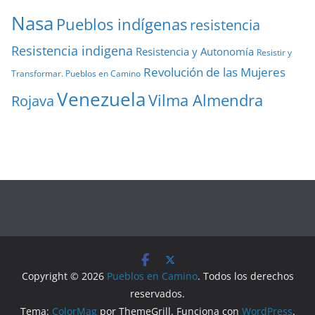
Nasa
Pueblos indígenas
resistencia
Resistencia indigena
Resistencia y Autonomía
Resistir y
Revolución de las Mujeres
Transformar. Pueblos en Camino
Venezuela
Vilma Almendra
Rojava
Copyright © 2026
Pueblos en Camino
. Todos los derechos
reservados.
Tema:
ColorMag
por ThemeGrill. Funciona con
WordPress
.