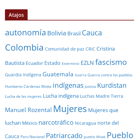
Atajos
autonomía
Cauca
Bolivia
Brasil
Colombia
Cristina
Comunidad de paz
CRIC
fascismo
EZLN
Bautista
Estado
Ecuador
Exterminio
Guatemala
Guardia Indígena
Guerra contra los pueblos
Guerra
indígenas
Kurdistan
Humberto Cárdenas Motta
Justicia
Lucha indígena
Luchas
Madre Tierra
Lucha de las mujeres
Mujeres
Manuel Rozental
Mujeres que
narcotráfico
luchan
norte del
México
Nicaragua
Pueblo
Patriarcado
Cauca
Paro Nacional
pueblo Misak