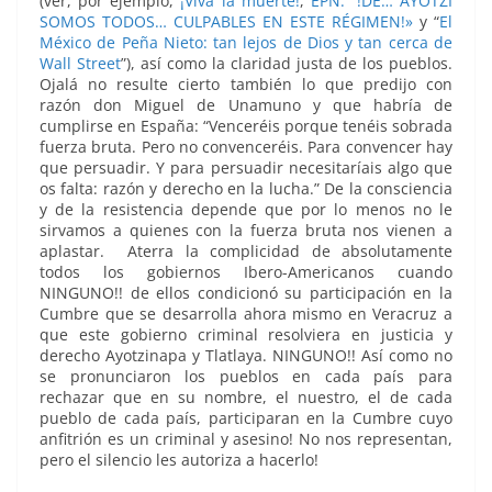
(ver, por ejemplo,
¡Viva la muerte!
,
EPN: “!DE… AYOTZI
SOMOS TODOS… CULPABLES EN ESTE RÉGIMEN!»
y “
El
México de Peña Nieto: tan lejos de Dios y tan cerca de
Wall Street
”), así como la claridad justa de los pueblos.
Ojalá no resulte cierto también lo que predijo con
razón don Miguel de Unamuno y que habría de
cumplirse en España: “Venceréis porque tenéis sobrada
fuerza bruta. Pero no convenceréis. Para convencer hay
que persuadir. Y para persuadir necesitaríais algo que
os falta: razón y derecho en la lucha.” De la consciencia
y de la resistencia depende que por lo menos no le
sirvamos a quienes con la fuerza bruta nos vienen a
aplastar. Aterra la complicidad de absolutamente
todos los gobiernos Ibero-Americanos cuando
NINGUNO!! de ellos condicionó su participación en la
Cumbre que se desarrolla ahora mismo en Veracruz a
que este gobierno criminal resolviera en justicia y
derecho Ayotzinapa y Tlatlaya. NINGUNO!! Así como no
se pronunciaron los pueblos en cada país para
rechazar que en su nombre, el nuestro, el de cada
pueblo de cada país, participaran en la Cumbre cuyo
anfitrión es un criminal y asesino! No nos representan,
pero el silencio les autoriza a hacerlo!