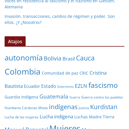
Voces en resistencia al fascismo y el nazismo en Giessen,
Alemania
Invasión, transacciones, cambio de régimen y poder. Son
ellos. ¿Y ¿Nosotrxs?
Atajos
autonomía
Cauca
Bolivia
Brasil
Colombia
Cristina
Comunidad de paz
CRIC
fascismo
EZLN
Bautista
Estado
Ecuador
Exterminio
Guatemala
Guardia Indígena
Guerra contra los pueblos
Guerra
indígenas
Kurdistan
Humberto Cárdenas Motta
Justicia
Lucha indígena
Luchas
Madre Tierra
Lucha de las mujeres
Mujeres