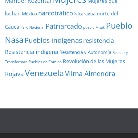
Manuel Rozental
Mujeres que
narcotráfico
luchan
norte del
México
Nicaragua
Pueblo
Patriarcado
Cauca
Paro Nacional
pueblo Misak
Nasa
Pueblos indígenas
resistencia
Resistencia indigena
Resistencia y Autonomía
Resistir y
Revolución de las Mujeres
Transformar. Pueblos en Camino
Venezuela
Vilma Almendra
Rojava