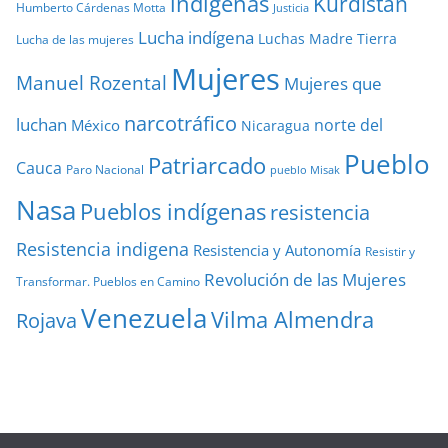
indígenas
Kurdistan
Humberto Cárdenas Motta
Justicia
Lucha indígena
Luchas
Madre Tierra
Lucha de las mujeres
Mujeres
Manuel Rozental
Mujeres que
narcotráfico
luchan
norte del
México
Nicaragua
Pueblo
Patriarcado
Cauca
Paro Nacional
pueblo Misak
Nasa
Pueblos indígenas
resistencia
Resistencia indigena
Resistencia y Autonomía
Resistir y
Revolución de las Mujeres
Transformar. Pueblos en Camino
Venezuela
Vilma Almendra
Rojava