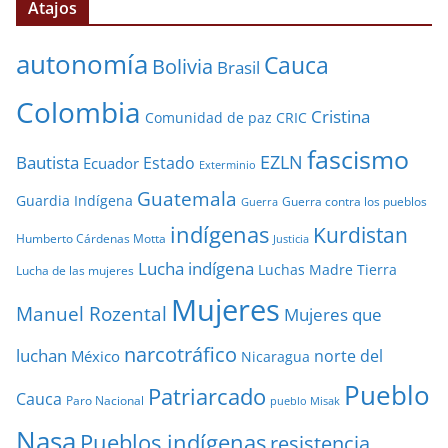
Atajos
autonomía
Cauca
Bolivia
Brasil
Colombia
Cristina
Comunidad de paz
CRIC
fascismo
EZLN
Bautista
Estado
Ecuador
Exterminio
Guatemala
Guardia Indígena
Guerra contra los pueblos
Guerra
indígenas
Kurdistan
Humberto Cárdenas Motta
Justicia
Lucha indígena
Luchas
Madre Tierra
Lucha de las mujeres
Mujeres
Manuel Rozental
Mujeres que
narcotráfico
luchan
norte del
México
Nicaragua
Pueblo
Patriarcado
Cauca
Paro Nacional
pueblo Misak
Nasa
Pueblos indígenas
resistencia