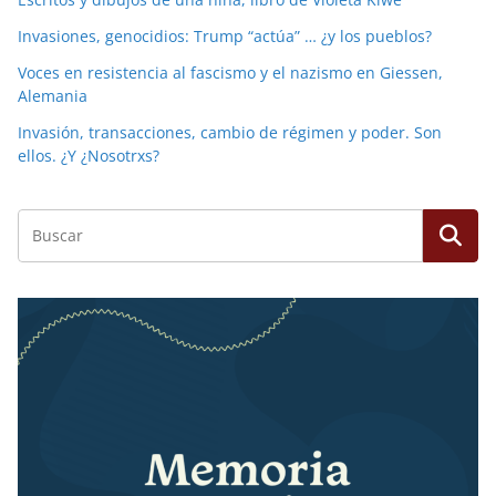
Invasiones, genocidios: Trump “actúa” … ¿y los pueblos?
Voces en resistencia al fascismo y el nazismo en Giessen,
Alemania
Invasión, transacciones, cambio de régimen y poder. Son
ellos. ¿Y ¿Nosotrxs?