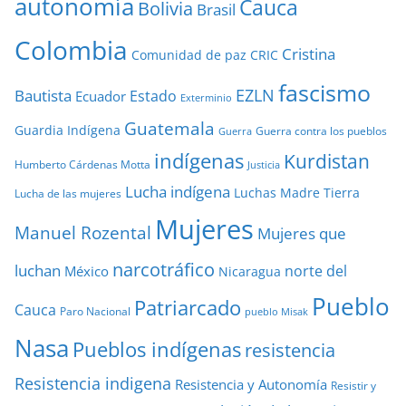
autonomía
Cauca
Bolivia
Brasil
Colombia
Cristina
Comunidad de paz
CRIC
fascismo
EZLN
Bautista
Estado
Ecuador
Exterminio
Guatemala
Guardia Indígena
Guerra contra los pueblos
Guerra
indígenas
Kurdistan
Humberto Cárdenas Motta
Justicia
Lucha indígena
Luchas
Madre Tierra
Lucha de las mujeres
Mujeres
Manuel Rozental
Mujeres que
narcotráfico
luchan
norte del
México
Nicaragua
Pueblo
Patriarcado
Cauca
Paro Nacional
pueblo Misak
Nasa
Pueblos indígenas
resistencia
Resistencia indigena
Resistencia y Autonomía
Resistir y