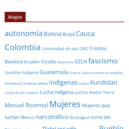
Atajos
autonomía
Cauca
Bolivia
Brasil
Colombia
Cristina
Comunidad de paz
CRIC
fascismo
EZLN
Bautista
Estado
Ecuador
Exterminio
Guatemala
Guardia Indígena
Guerra contra los pueblos
Guerra
indígenas
Kurdistan
Humberto Cárdenas Motta
Justicia
Lucha indígena
Luchas
Madre Tierra
Lucha de las mujeres
Mujeres
Manuel Rozental
Mujeres que
narcotráfico
luchan
norte del
México
Nicaragua
Pueblo
Patriarcado