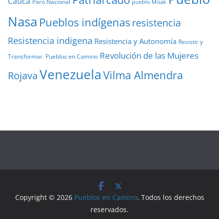
Cauca
Paro Nacional
pueblo Misak
Nasa
Pueblos indígenas
resistencia
Resistencia indigena
Resistencia y Autonomía
Resistir y
Revolución de las Mujeres
Transformar. Pueblos en Camino
Venezuela
Vilma Almendra
Rojava
Copyright © 2026
Pueblos en Camino
. Todos los derechos
reservados.