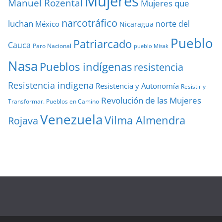
Mujeres
Manuel Rozental
Mujeres que
narcotráfico
luchan
norte del
México
Nicaragua
Pueblo
Patriarcado
Cauca
Paro Nacional
pueblo Misak
Nasa
Pueblos indígenas
resistencia
Resistencia indigena
Resistencia y Autonomía
Resistir y
Revolución de las Mujeres
Transformar. Pueblos en Camino
Venezuela
Vilma Almendra
Rojava