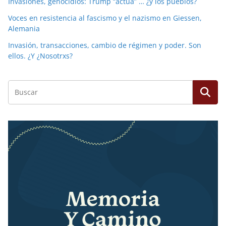
Invasiones, genocidios: Trump “actúa” … ¿y los pueblos?
Voces en resistencia al fascismo y el nazismo en Giessen,
Alemania
Invasión, transacciones, cambio de régimen y poder. Son
ellos. ¿Y ¿Nosotrxs?