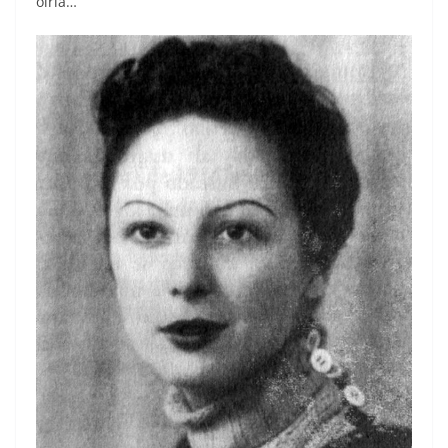
oírla…