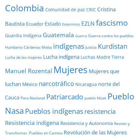
Colombia
Cristina
Comunidad de paz
CRIC
fascismo
EZLN
Bautista
Estado
Ecuador
Exterminio
Guatemala
Guardia Indígena
Guerra contra los pueblos
Guerra
indígenas
Kurdistan
Humberto Cárdenas Motta
Justicia
Lucha indígena
Luchas
Madre Tierra
Lucha de las mujeres
Mujeres
Manuel Rozental
Mujeres que
narcotráfico
luchan
norte del
México
Nicaragua
Pueblo
Patriarcado
Cauca
Paro Nacional
pueblo Misak
Nasa
Pueblos indígenas
resistencia
Resistencia indigena
Resistencia y Autonomía
Resistir y
Revolución de las Mujeres
Transformar. Pueblos en Camino