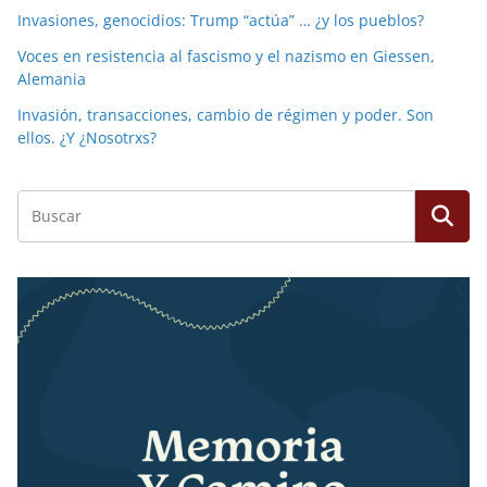
Invasiones, genocidios: Trump “actúa” … ¿y los pueblos?
Voces en resistencia al fascismo y el nazismo en Giessen,
Alemania
Invasión, transacciones, cambio de régimen y poder. Son
ellos. ¿Y ¿Nosotrxs?