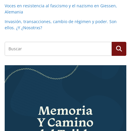
Voces en resistencia al fascismo y el nazismo en Giessen,
Alemania
Invasión, transacciones, cambio de régimen y poder. Son
ellos. ¿Y ¿Nosotrxs?