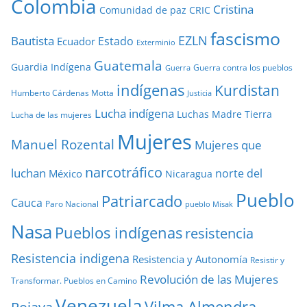
Colombia
Cristina
Comunidad de paz
CRIC
fascismo
EZLN
Bautista
Estado
Ecuador
Exterminio
Guatemala
Guardia Indígena
Guerra contra los pueblos
Guerra
indígenas
Kurdistan
Humberto Cárdenas Motta
Justicia
Lucha indígena
Luchas
Madre Tierra
Lucha de las mujeres
Mujeres
Manuel Rozental
Mujeres que
narcotráfico
luchan
norte del
México
Nicaragua
Pueblo
Patriarcado
Cauca
Paro Nacional
pueblo Misak
Nasa
Pueblos indígenas
resistencia
Resistencia indigena
Resistencia y Autonomía
Resistir y
Revolución de las Mujeres
Transformar. Pueblos en Camino
Venezuela
Vilma Almendra