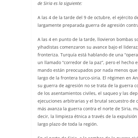
de Siria es la siguiente:
A las 4 de la tarde del 9 de octubre, el ejército
largamente preparada guerra de agresión contra 
A las 4 en punto de la tarde, llovieron bombas s
yihadistas comenzaron su avance bajo el liderazg
fronteriza. Turquía está hablando de una “operac
un llamado “corredor de la paz”, pero el hecho es
mando están preocupados por nada menos que l
largo de la frontera turco-siria. El régimen en A
su guerra de agresión no se trata de la guerra c
de los asentamientos civiles, el saqueo y las de
ejecuciones arbitrarias y el brutal secuestro de
más avanza la guerra contra el norte de Siria, m
decir, la limpieza étnica a través de la expulsi
largo plazo de toda la región.