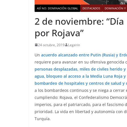
ASÍ NO: DOMINACIÓN GLOBAL
DESTACADOS
DOMINACIÓN Y 
2 de noviembre: “Día 
por Rojava”
24 octubre, 2019
Legerin
Un
acuerdo alcanzado entre Putin (Rusia) y Erd
requiere para avanzar en su ofensiva genocida c
personas desplazadas, miles de civiles herido 
agua, bloqueo al acceso a la Media Luna Roja y
bombardeo de hospitales y centros de salud y 
a los bombardeos continuos y se niega a cerrar e
cumpliendo: Rojava, el Confederalismo Democrát
imperios, para el patriarcado, para el fascismo
prioridad. La vida en libertad y autonomía con 
Turquía.