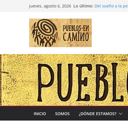
Saltar
Lo último:
Del sueño a la p
jueves, agosto 6, 2026
al
Entre la cultura 
(Madre Tierra)
contenido
Colombia: «Las c
desbordarse»
Irán y la Ecuaci
El negocio global
INICIO
SOMOS
¿DÓNDE ESTAMOS?