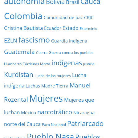
autonomía
Cauca
Bolivia
Brasil
Colombia
Comunidad de paz
CRIC
Cristina Bautista
Estado
Ecuador
Exterminio
fascismo
EZLN
Guardia Indígena
Guatemala
Guerra contra los pueblos
Guerra
indígenas
Humberto Cárdenas Motta
Justicia
Kurdistan
Lucha
Lucha de las mujeres
Manuel
indígena
Luchas
Madre Tierra
Mujeres
Rozental
Mujeres que
narcotráfico
luchan
México
Nicaragua
Patriarcado
norte del Cauca
Paro Nacional
Pueblo Nasa
Pueblos