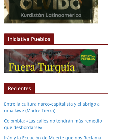
Iniciativa Pueblos
Recientes
Entre la cultura narco-capitalista y el abrigo a
uma kiwe (Madre Tierra)
Colombia: «Las calles no tendrán más remedio
que desbordarse»
Irán y la Ecuación de Muerte que nos Reclama