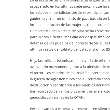
En el norte de Siria, a la sombra de la guerra civ
prosperado en los últimos siete años, y que ha s
los estados imperialistas desde el principio. Las
gobierno y crearon un oasis de paz, basado en la
local, la liberación de las mujeres, una economí
Democrática del Noreste de Siria se ha converti
para Medio Oriente, más allá del despotismo loca
defensa de los pueblos del noreste de Siria, las 
últimos restos del califato del Estado Islámico (I
Hoy, las milicias islamistas, la mayoría de ellas
avanzando nuevamente junto a la ofensiva de oc
el terror. Los estados de la Coalición Internaci
la guerra de agresión turca con su retirada coor
destrucción y sacrificaron a los pueblos del nor
han acordado cerrar los ojos mientras el ejérci
genocidio con armas de la OTAN.
Pero no vamos a esperar y presenciar en silenci