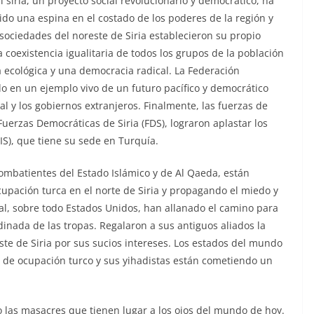
il siria, un proyecto social revolucionario y democrático, ha
ido una espina en el costado de los poderes de la región y
 sociedades del noreste de Siria establecieron su propio
 coexistencia igualitaria de todos los grupos de la población
a ecológica y una democracia radical. La Federación
do en un ejemplo vivo de un futuro pacífico y democrático
l y los gobiernos extranjeros. Finalmente, las fuerzas de
Fuerzas Democráticas de Siria (FDS), lograron aplastar los
SIS), que tiene su sede en Turquía.
 combatientes del Estado Islámico y de Al Qaeda, están
upación turca en el norte de Siria y propagando el miedo y
onal, sobre todo Estados Unidos, han allanado el camino para
dinada de las tropas. Regalaron a sus antiguos aliados la
este de Siria por sus sucios intereses. Los estados del mundo
to de ocupación turco y sus yihadistas están cometiendo un
o las masacres que tienen lugar a los ojos del mundo de hoy.