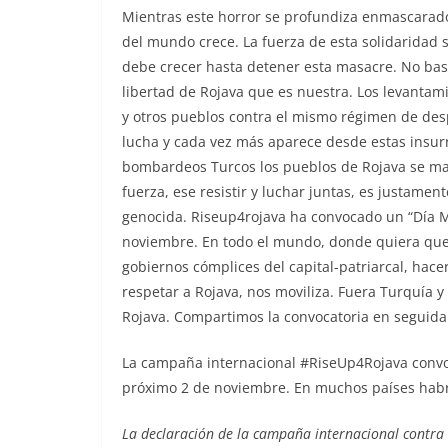
Mientras este horror se profundiza enmascarado p
del mundo crece. La fuerza de esta solidaridad su
debe crecer hasta detener esta masacre. No bas
libertad de Rojava que es nuestra. Los levantam
y otros pueblos contra el mismo régimen de des
lucha y cada vez más aparece desde estas insurr
bombardeos Turcos los pueblos de Rojava se man
fuerza, ese resistir y luchar juntas, es justamen
genocida. Riseup4rojava ha convocado un “Día Mu
noviembre. En todo el mundo, donde quiera que
gobiernos cómplices del capital-patriarcal, hace
respetar a Rojava, nos moviliza. Fuera Turquía y
Rojava. Compartimos la convocatoria en seguida
La campaña internacional #RiseUp4Rojava convocó
próximo 2 de noviembre. En muchos países habrá
La declaración de la campaña internacional contra 