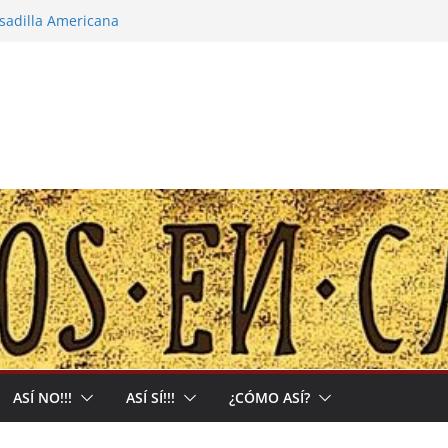
esadilla Americana
narco-capitalista y el abrigo a uma kiwe
alles no tendrán más remedio que
ón de Muerte que nos Reclama
: Allá acumulan y acá nos matan
ASÍ NO!!!
ASÍ SÍ!!!
¿CÓMO ASÍ?