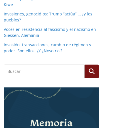
Kiwe
Invasiones, genocidios: Trump “actúa” … ¿y los
pueblos?
Voces en resistencia al fascismo y el nazismo en
Giessen, Alemania
Invasión, transacciones, cambio de régimen y
poder. Son ellos. ¿Y ¿Nosotrxs?