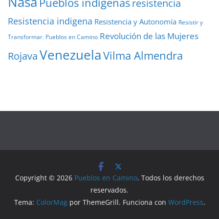
Nasa
Pueblos indígenas
resistencia
Resistencia indigena
Resistencia y Autonomía
Resistir y
Revolución de las Mujeres
Transformar. Pueblos en Camino
Venezuela
Vilma Almendra
Rojava
Copyright © 2026
Pueblos en Camino
. Todos los derechos
reservados.
Tema:
ColorMag
por ThemeGrill. Funciona con
WordPress
.