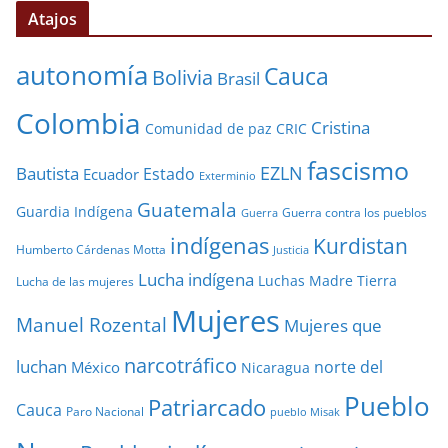
Atajos
autonomía
Cauca
Bolivia
Brasil
Colombia
Cristina
Comunidad de paz
CRIC
fascismo
EZLN
Bautista
Estado
Ecuador
Exterminio
Guatemala
Guardia Indígena
Guerra contra los pueblos
Guerra
indígenas
Kurdistan
Humberto Cárdenas Motta
Justicia
Lucha indígena
Luchas
Madre Tierra
Lucha de las mujeres
Mujeres
Manuel Rozental
Mujeres que
narcotráfico
luchan
norte del
México
Nicaragua
Pueblo
Patriarcado
Cauca
Paro Nacional
pueblo Misak