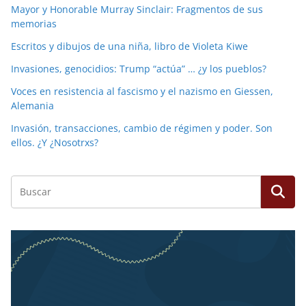
Mayor y Honorable Murray Sinclair: Fragmentos de sus
memorias
Escritos y dibujos de una niña, libro de Violeta Kiwe
Invasiones, genocidios: Trump “actúa” … ¿y los pueblos?
Voces en resistencia al fascismo y el nazismo en Giessen,
Alemania
Invasión, transacciones, cambio de régimen y poder. Son
ellos. ¿Y ¿Nosotrxs?