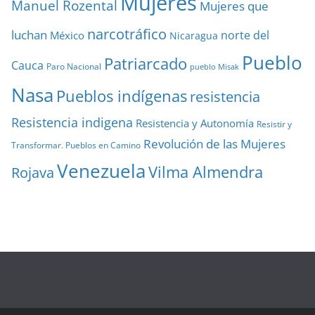
Mujeres
Manuel Rozental
Mujeres que
narcotráfico
luchan
norte del
México
Nicaragua
Pueblo
Patriarcado
Cauca
Paro Nacional
pueblo Misak
Nasa
Pueblos indígenas
resistencia
Resistencia indigena
Resistencia y Autonomía
Resistir y
Revolución de las Mujeres
Transformar. Pueblos en Camino
Venezuela
Vilma Almendra
Rojava