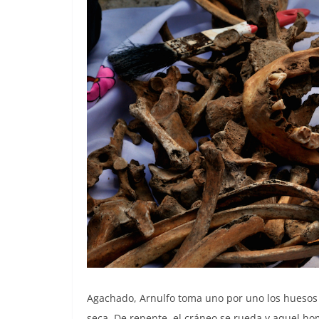
Agachado, Arnulfo toma uno por uno los huesos d
seca. De repente, el cráneo se rueda y aquel ho