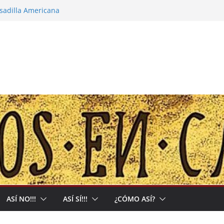
esadilla Americana
narco-capitalista y el abrigo a uma kiwe
alles no tendrán más remedio que
ón de Muerte que nos Reclama
: Allá acumulan y acá nos matan
ASÍ NO!!!
ASÍ SÍ!!!
¿CÓMO ASÍ?