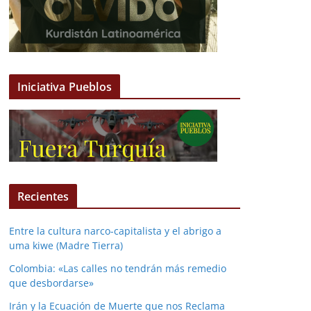
Iniciativa Pueblos
Recientes
Entre la cultura narco-capitalista y el abrigo a
uma kiwe (Madre Tierra)
Colombia: «Las calles no tendrán más remedio
que desbordarse»
Irán y la Ecuación de Muerte que nos Reclama