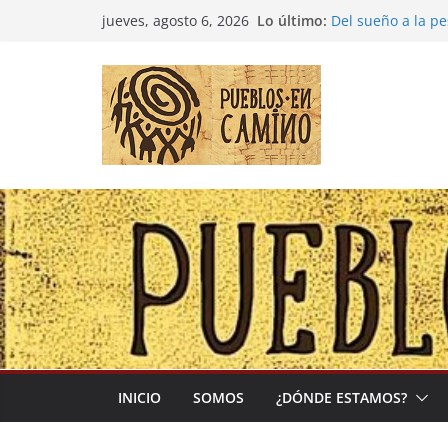
Saltar
Lo último:
Del sueño a la p
jueves, agosto 6, 2026
al
Entre la cultura 
(Madre Tierra)
contenido
Colombia: «Las c
desbordarse»
Irán y la Ecuaci
El negocio global
INICIO
SOMOS
¿DÓNDE ESTAMOS?