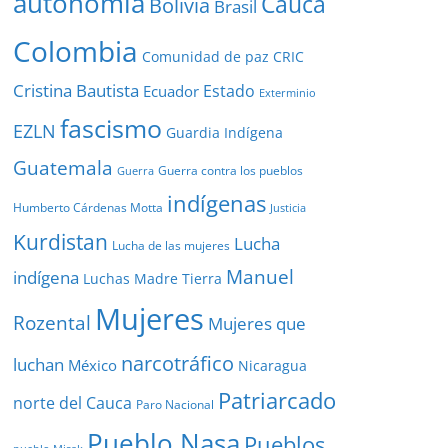
autonomía
Cauca
Bolivia
Brasil
Colombia
Comunidad de paz
CRIC
Cristina Bautista
Estado
Ecuador
Exterminio
fascismo
EZLN
Guardia Indígena
Guatemala
Guerra contra los pueblos
Guerra
indígenas
Humberto Cárdenas Motta
Justicia
Kurdistan
Lucha
Lucha de las mujeres
Manuel
indígena
Luchas
Madre Tierra
Mujeres
Rozental
Mujeres que
narcotráfico
luchan
México
Nicaragua
Patriarcado
norte del Cauca
Paro Nacional
Pueblo Nasa
Pueblos