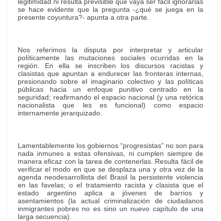
legitimidad ni resulta previsible que vaya ser fácil ignorarlas
se hace evidente que la pregunta -¿qué se juega en la
presente coyuntura?- apunta a otra parte.
Nos referimos la disputa por interpretar y articular
políticamente las mutaciones sociales ocurridas en la
región. En ella se inscriben los discursos racistas y
clasistas que apuntan a endurecer las fronteras internas,
presionando sobre el imaginario colectivo y las políticas
públicas hacia un enfoque punitivo centrado en la
seguridad; reafirmando el espacio nacional (y una retórica
nacionalista que les es funcional) como espacio
internamente jerarquizado.
Lamentablemente los gobiernos “progresistas” no son para
nada inmunes a estas ofensivas, ni cumplen siempre de
manera eficaz con la tarea de contenerlas. Resulta fácil de
verificar el modo en que se desplaza una y otra vez de la
agenda neodesarrollista del Brasil la persistente violencia
en las favelas; o el tratamiento racista y clasista que el
estado argentino aplica a jóvenes de barrios y
asentamientos (la actual criminalización de ciudadanos
inmigrantes pobres no es sino un nuevo capítulo de una
larga secuencia).