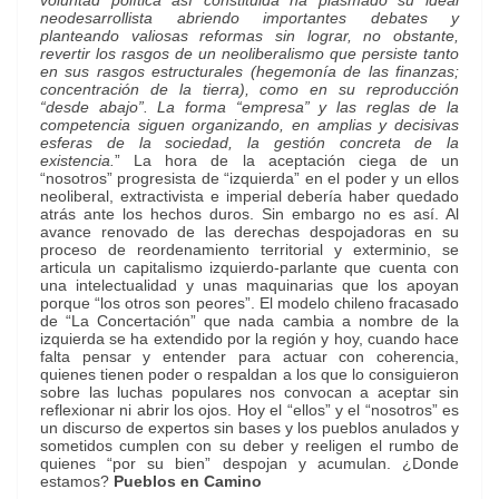
voluntad política así constituida ha plasmado su ideal
neodesarrollista abriendo importantes debates y
planteando valiosas reformas sin lograr, no obstante,
revertir los rasgos de un neoliberalismo que persiste tanto
en sus rasgos estructurales (hegemonía de las finanzas;
concentración de la tierra), como en su reproducción
“desde abajo”. La forma “empresa” y las reglas de la
competencia siguen organizando, en amplias y decisivas
esferas de la sociedad, la gestión concreta de la
existencia.
” La hora de la aceptación ciega de un
“nosotros” progresista de “izquierda” en el poder y un ellos
neoliberal, extractivista e imperial debería haber quedado
atrás ante los hechos duros. Sin embargo no es así. Al
avance renovado de las derechas despojadoras en su
proceso de reordenamiento territorial y exterminio, se
articula un capitalismo izquierdo-parlante que cuenta con
una intelectualidad y unas maquinarias que los apoyan
porque “los otros son peores”. El modelo chileno fracasado
de “La Concertación” que nada cambia a nombre de la
izquierda se ha extendido por la región y hoy, cuando hace
falta pensar y entender para actuar con coherencia,
quienes tienen poder o respaldan a los que lo consiguieron
sobre las luchas populares nos convocan a aceptar sin
reflexionar ni abrir los ojos. Hoy el “ellos” y el “nosotros” es
un discurso de expertos sin bases y los pueblos anulados y
sometidos cumplen con su deber y reeligen el rumbo de
quienes “por su bien” despojan y acumulan. ¿Donde
estamos?
Pueblos en Camino