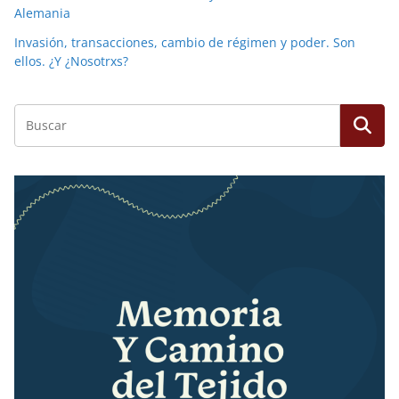
Alemania
Invasión, transacciones, cambio de régimen y poder. Son
ellos. ¿Y ¿Nosotrxs?