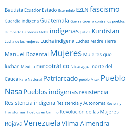
fascismo
EZLN
Bautista
Estado
Ecuador
Exterminio
Guatemala
Guardia Indígena
Guerra contra los pueblos
Guerra
indígenas
Kurdistan
Humberto Cárdenas Motta
Justicia
Lucha indígena
Luchas
Madre Tierra
Lucha de las mujeres
Mujeres
Manuel Rozental
Mujeres que
narcotráfico
luchan
norte del
México
Nicaragua
Pueblo
Patriarcado
Cauca
Paro Nacional
pueblo Misak
Nasa
Pueblos indígenas
resistencia
Resistencia indigena
Resistencia y Autonomía
Resistir y
Revolución de las Mujeres
Transformar. Pueblos en Camino
Venezuela
Vilma Almendra
Rojava