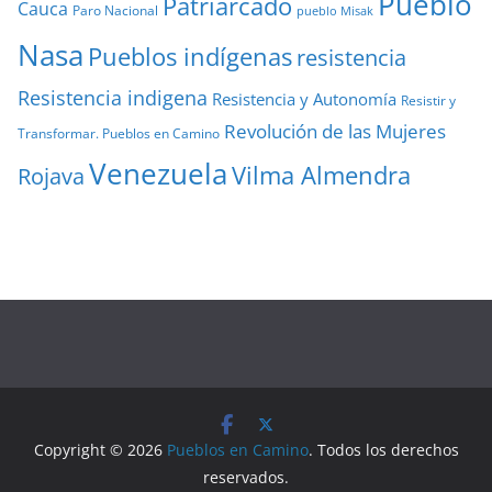
Pueblo
Patriarcado
Cauca
Paro Nacional
pueblo Misak
Nasa
Pueblos indígenas
resistencia
Resistencia indigena
Resistencia y Autonomía
Resistir y
Revolución de las Mujeres
Transformar. Pueblos en Camino
Venezuela
Vilma Almendra
Rojava
Copyright © 2026
Pueblos en Camino
. Todos los derechos
reservados.