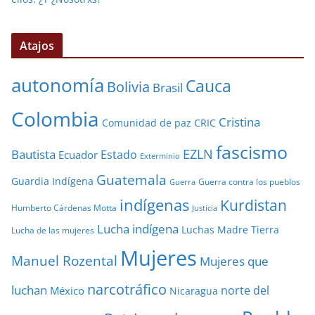
Atajos
autonomía
Cauca
Bolivia
Brasil
Colombia
Cristina
Comunidad de paz
CRIC
fascismo
EZLN
Bautista
Estado
Ecuador
Exterminio
Guatemala
Guardia Indígena
Guerra contra los pueblos
Guerra
indígenas
Kurdistan
Humberto Cárdenas Motta
Justicia
Lucha indígena
Luchas
Madre Tierra
Lucha de las mujeres
Mujeres
Manuel Rozental
Mujeres que
narcotráfico
luchan
norte del
México
Nicaragua