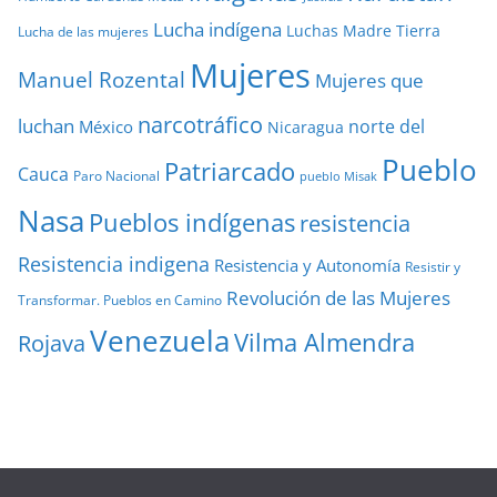
Lucha indígena
Luchas
Madre Tierra
Lucha de las mujeres
Mujeres
Manuel Rozental
Mujeres que
narcotráfico
luchan
norte del
México
Nicaragua
Pueblo
Patriarcado
Cauca
Paro Nacional
pueblo Misak
Nasa
Pueblos indígenas
resistencia
Resistencia indigena
Resistencia y Autonomía
Resistir y
Revolución de las Mujeres
Transformar. Pueblos en Camino
Venezuela
Vilma Almendra
Rojava