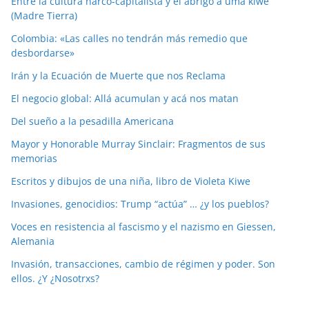
Entre la cultura narco-capitalista y el abrigo a uma kiwe
(Madre Tierra)
Colombia: «Las calles no tendrán más remedio que
desbordarse»
Irán y la Ecuación de Muerte que nos Reclama
El negocio global: Allá acumulan y acá nos matan
Del sueño a la pesadilla Americana
Mayor y Honorable Murray Sinclair: Fragmentos de sus
memorias
Escritos y dibujos de una niña, libro de Violeta Kiwe
Invasiones, genocidios: Trump “actúa” … ¿y los pueblos?
Voces en resistencia al fascismo y el nazismo en Giessen,
Alemania
Invasión, transacciones, cambio de régimen y poder. Son
ellos. ¿Y ¿Nosotrxs?