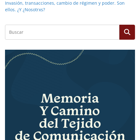
Invasión, transacciones, cambio de régimen y poder. Son
ellos. ¿Y ¿Nosotrxs?