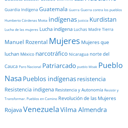
Guatemala
Guardia Indígena
Guerra contra los pueblos
Guerra
indígenas
Kurdistan
Humberto Cárdenas Motta
Justicia
Lucha indígena
Luchas
Madre Tierra
Lucha de las mujeres
Mujeres
Manuel Rozental
Mujeres que
narcotráfico
luchan
norte del
México
Nicaragua
Pueblo
Patriarcado
Cauca
Paro Nacional
pueblo Misak
Nasa
Pueblos indígenas
resistencia
Resistencia indigena
Resistencia y Autonomía
Resistir y
Revolución de las Mujeres
Transformar. Pueblos en Camino
Venezuela
Vilma Almendra
Rojava