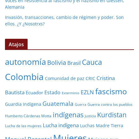
Voces en resistencia al fascismo y el nazismo en Giessen,
Alemania
Invasión, transacciones, cambio de régimen y poder. Son
ellos. ¿Y ¿Nosotrxs?
Atajos
autonomía
Cauca
Bolivia
Brasil
Colombia
Cristina
Comunidad de paz
CRIC
fascismo
EZLN
Bautista
Estado
Ecuador
Exterminio
Guatemala
Guardia Indígena
Guerra contra los pueblos
Guerra
indígenas
Kurdistan
Humberto Cárdenas Motta
Justicia
Lucha indígena
Luchas
Madre Tierra
Lucha de las mujeres
Mujeres