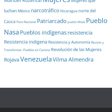
Manuel Rozental
Mujeres que
narcotráfico
luchan
norte del
México
Nicaragua
Pueblo
Patriarcado
Cauca
Paro Nacional
pueblo Misak
Nasa
Pueblos indígenas
resistencia
Resistencia indigena
Resistencia y Autonomía
Resistir y
Revolución de las Mujeres
Transformar. Pueblos en Camino
Venezuela
Vilma Almendra
Rojava