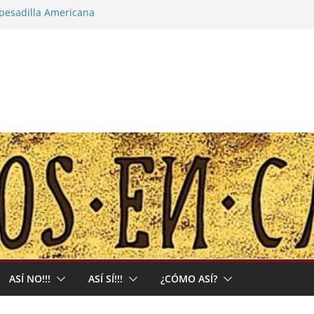
 pesadilla Americana
a narco-capitalista y el abrigo a uma kiwe
 calles no tendrán más remedio que
ción de Muerte que nos Reclama
bal: Allá acumulan y acá nos matan
ASÍ NO!!!
ASÍ SÍ!!!
¿CÓMO ASÍ?