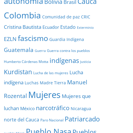
autonomía
Cauca
Bolivia
Brasil
Colombia
Comunidad de paz
CRIC
Cristina Bautista
Estado
Ecuador
Exterminio
fascismo
EZLN
Guardia Indígena
Guatemala
Guerra contra los pueblos
Guerra
indígenas
Humberto Cárdenas Motta
Justicia
Kurdistan
Lucha
Lucha de las mujeres
Manuel
indígena
Luchas
Madre Tierra
Mujeres
Rozental
Mujeres que
narcotráfico
luchan
México
Nicaragua
Patriarcado
norte del Cauca
Paro Nacional
Pueblo Nasa
Pueblos