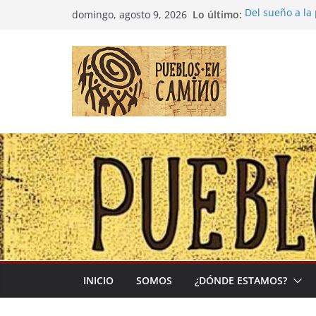
Saltar
Lo último:
Del sueño a la
domingo, agosto 9, 2026
al
Entre la cultur
(Madre Tierra)
contenido
Colombia: «Las
desbordarse»
Irán y la Ecua
El negocio glo
INICIO
SOMOS
¿DÓNDE ESTAMOS?