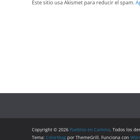
Este sitio usa Akismet para reducir el spam.
A
Copyright © 2026
Pueblos en Camino
. Todos los de
Tema:
ColorMag
por ThemeGrill. Funciona con
Wor