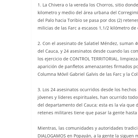
1. La Chivera o la vereda los Chorros, sitio don
kilometro y medio del área urbana del Corregimie
del Palo hacia Toribio se pasa por dos (2) retenes
milicias de las Farc a escasos 1,1/2 kilómetro de 
2. Con el asesinato de Salatiel Méndez, suman 40
del Cauca, y 24 asesinatos desde cuando las com
los ejercicio de CONTROL TERRITORIAL, limpieza 
aparición de panfletos amenazantes firmados por
Columna Móvil Gabriel Galvis de las Farc y la Co
3. Los 24 asesinatos ocurridos desde los hechos
jóvenes y líderes espirituales, han ocurrido todo
del departamento del Cauca; esta es la vía que de
retenes militares tiene que pasar la gente hasta 
Mientras, las comunidades y autoridades tradic
DIALOGAMOS en Popayán, a la gente la siguen 