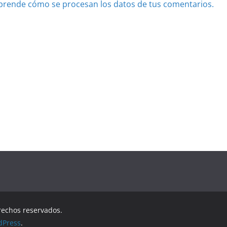
prende cómo se procesan los datos de tus comentarios.
rechos reservados.
dPress
.