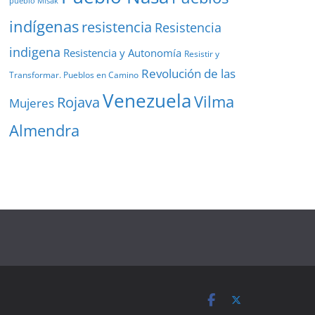
pueblo Misak
indígenas
resistencia
Resistencia
indigena
Resistencia y Autonomía
Resistir y
Revolución de las
Transformar. Pueblos en Camino
Venezuela
Vilma
Rojava
Mujeres
Almendra