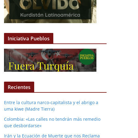
Iniciativa Pueblos
Recientes
Entre la cultura narco-capitalista y el abrigo a
uma kiwe (Madre Tierra)
Colombia: «Las calles no tendrán más remedio
que desbordarse»
Irán y la Ecuación de Muerte que nos Reclama