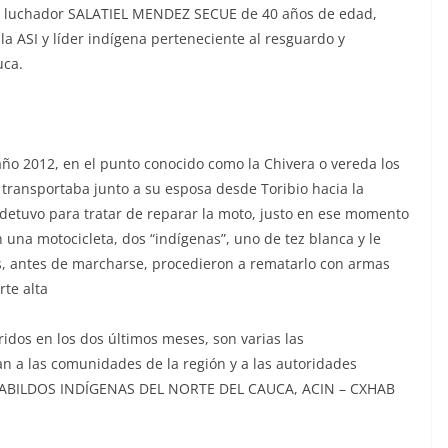
n luchador SALATIEL MENDEZ SECUE de 40 años de edad,
a ASI y líder indígena perteneciente al resguardo y
uca.
año 2012, en el punto conocido como la Chivera o vereda los
ansportaba junto a su esposa desde Toribio hacia la
e detuvo para tratar de reparar la moto, justo en ese momento
 una motocicleta, dos “indígenas”, uno de tez blanca y le
s, antes de marcharse, procedieron a rematarlo con armas
rte alta
ridos en los dos últimos meses, son varias las
n a las comunidades de la región y a las autoridades
 CABILDOS INDÍGENAS DEL NORTE DEL CAUCA, ACIN – CXHAB