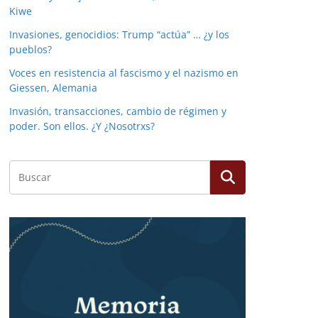
Kiwe
Invasiones, genocidios: Trump “actúa” … ¿y los
pueblos?
Voces en resistencia al fascismo y el nazismo en
Giessen, Alemania
Invasión, transacciones, cambio de régimen y
poder. Son ellos. ¿Y ¿Nosotrxs?