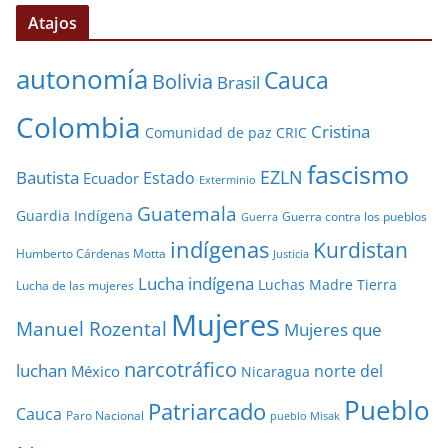
Atajos
autonomía
Cauca
Bolivia
Brasil
Colombia
Cristina
Comunidad de paz
CRIC
fascismo
EZLN
Bautista
Estado
Ecuador
Exterminio
Guatemala
Guardia Indígena
Guerra contra los pueblos
Guerra
indígenas
Kurdistan
Humberto Cárdenas Motta
Justicia
Lucha indígena
Luchas
Madre Tierra
Lucha de las mujeres
Mujeres
Manuel Rozental
Mujeres que
narcotráfico
luchan
norte del
México
Nicaragua
Pueblo
Patriarcado
Cauca
Paro Nacional
pueblo Misak