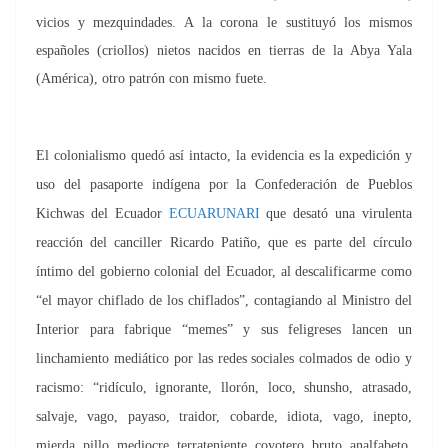
vicios y mezquindades. A la corona le sustituyó los mismos
españoles (criollos) nietos nacidos en tierras de la Abya Yala
(América), otro patrón con mismo fuete.
El colonialismo quedó así intacto, la evidencia es la expedición y
uso del pasaporte indígena por la Confederación de Pueblos
Kichwas del Ecuador
ECUARUNARI
que desató una virulenta
reacción del canciller Ricardo Patiño, que es parte del círculo
íntimo del gobierno colonial del Ecuador, al descalificarme como
“el mayor chiflado de los chiflados”, contagiando al Ministro del
Interior para fabrique “memes” y sus feligreses lancen un
linchamiento mediático por las redes sociales colmados de odio y
racismo: “ridículo, ignorante, llorón, loco, shunsho, atrasado,
salvaje, vago, payaso, traidor, cobarde, idiota, vago, inepto,
mierda, pillo, mediocre, terrateniente, coyotero, bruto, analfabeto,