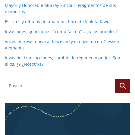
Mayor y Honorable Murray Sinclair: Fragmentos de sus
memorias
Escritos y dibujos de una niña, libro de Violeta Kiwe
Invasiones, genocidios: Trump “actúa” … ¿y los pueblos?
Voces en resistencia al fascismo y el nazismo en Giessen,
Alemania
Invasión, transacciones, cambio de régimen y poder. Son
ellos. ¿Y ¿Nosotrxs?