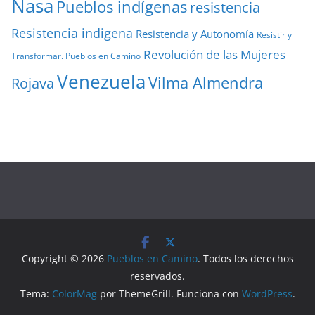
Nasa
Pueblos indígenas
resistencia
Resistencia indigena
Resistencia y Autonomía
Resistir y
Revolución de las Mujeres
Transformar. Pueblos en Camino
Venezuela
Vilma Almendra
Rojava
Copyright © 2026
Pueblos en Camino
. Todos los derechos
reservados.
Tema:
ColorMag
por ThemeGrill. Funciona con
WordPress
.